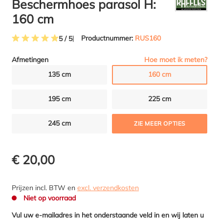
Beschermhoes parasol H:
160 cm
Productnummer:
RUS160
5 / 5
Gemiddelde waardering van 5 van 5 sterren
Hoe moet ik meten?
Afmetingen
135 cm
160 cm
195 cm
225 cm
245 cm
ZIE MEER OPTIES
€ 20,00
Prijzen incl. BTW en
excl. verzendkosten
Niet op voorraad
Vul uw e-mailadres in het onderstaande veld in en wij laten u