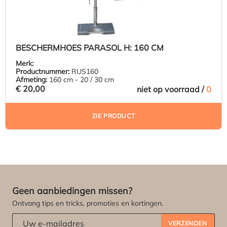
BESCHERMHOES PARASOL H: 160 CM
Merk:
Productnummer:
RUS160
Afmeting:
160 cm - 20 / 30 cm
€ 20,00
niet op voorraad /
0
ZIE PRODUCT
Geen aanbiedingen missen?
Ontvang tips en tricks, promoties en kortingen.
Abonneert u zich op onze nieuwsbrief:
*
VERZENDEN