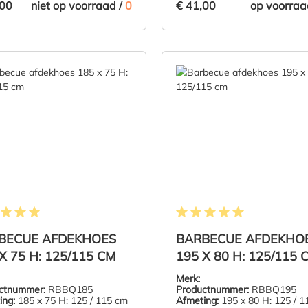
,00
€ 41,00
niet op voorraad /
0
op voorraa
€ 41,00
ZIE PRODUCT
IN DE WI
elde waardering van 5 van 5 sterren
Gemiddelde waardering van 5 
BECUE AFDEKHOES
BARBECUE AFDEKHO
X 75 H: 125/115 CM
195 X 80 H: 125/115 
Merk:
ctnummer:
RBBQ185
Productnummer:
RBBQ195
ing:
185 x 75 H: 125 / 115 cm
Afmeting:
195 x 80 H: 125 / 1