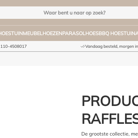
HOES
TUINMEUBELHOEZEN
PARASOLHOES
BBQ HOES
TUIN
+3110-4508017
Vandaag besteld, morgen in
PRODUC
RAFFLE
De grootste collectie, m