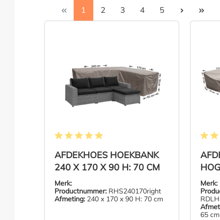
Pagina
Pagina
Pagina
Pagina
Pagina
1
2
3
4
5
Gemiddelde waardering van 5 van 5 sterren
Gemidd
AFDEKHOES HOEKBANK
AFD
240 X 170 X 90 H: 70 CM
HOG
LANG
Merk:
Merk:
H: 1
Productnummer:
RHS240170right
Produ
Afmeting:
240 x 170 x 90 H: 70 cm
RDLHS
Afmet
65 cm