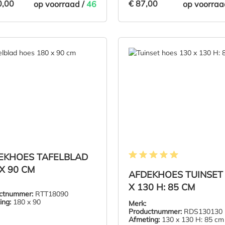
0,00
€ 87,00
op voorraad /
46
op voorraa
0,00
€ 87,00
IN DE WINKELMAND
IN DE WI
EKHOES TAFELBLAD
Gemiddelde waardering van 5 
X 90 CM
AFDEKHOES TUINSET
X 130 H: 85 CM
ctnummer:
RTT18090
ing:
180 x 90
Merk:
Productnummer:
RDS130130
Afmeting:
130 x 130 H: 85 cm