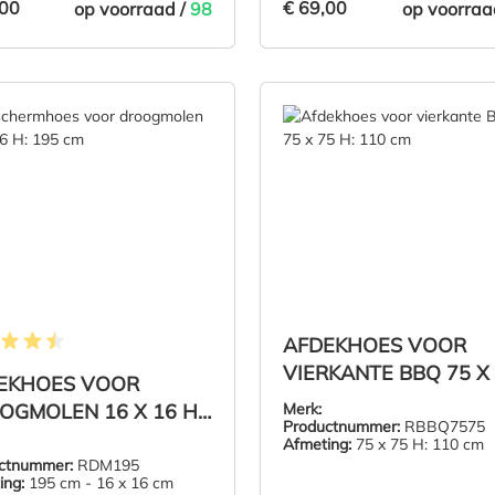
,00
€ 69,00
op voorraad /
98
op voorraa
,00
€ 69,00
IN DE WINKELMAND
IN DE WI
AFDEKHOES VOOR
elde waardering van 4.5 van 5 sterren
VIERKANTE BBQ 75 X
EKHOES VOOR
H: 110 CM
OGMOLEN 16 X 16 H:
Merk:
Productnummer:
RBBQ7575
 CM
Afmeting:
75 x 75 H: 110 cm
ctnummer:
RDM195
ing:
195 cm - 16 x 16 cm