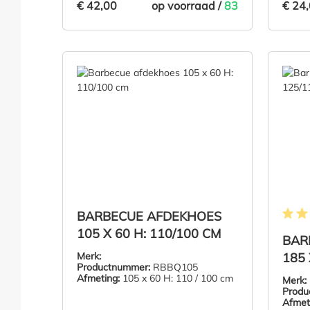
€ 42,00
€ 24
op voorraad /
83
€ 42,00
IN DE WINKELMAND
BARBECUE AFDEKHOES
Gemidd
105 X 60 H: 110/100 CM
BAR
Merk:
185 
Productnummer:
RBBQ105
Afmeting:
105 x 60 H: 110 / 100 cm
Merk:
Produ
Afmet