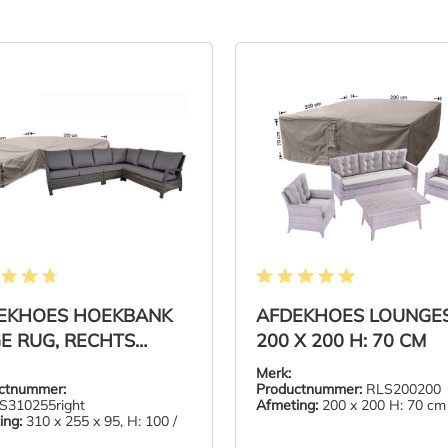
elde waardering van 4.7 van 5 sterren
Gemiddelde waardering van 5 
EKHOES HOEKBANK
AFDEKHOES LOUNGE
E RUG, RECHTS
200 X 200 H: 70 CM
ER 310 X 255 X 95,
Merk:
00 / 65 CM
ctnummer:
Productnummer:
RLS200200
310255right
Afmeting:
200 x 200 H: 70 cm
ing:
310 x 255 x 95, H: 100 /