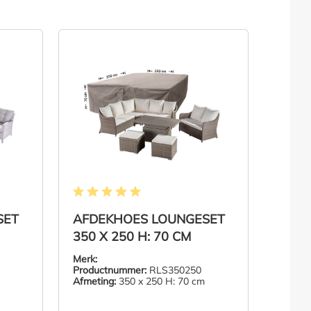
van 5 sterren
Gemiddelde waardering van 5 van 5 sterren
SET
AFDEKHOES LOUNGESET
350 X 250 H: 70 CM
Merk:
Productnummer:
RLS350250
Afmeting:
350 x 250 H: 70 cm