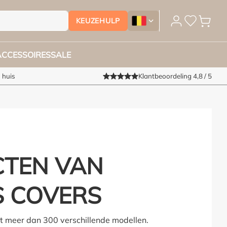
KEUZEHULP
Tuinmeubelhoesshop.be - Ver
ACCESSOIRES
SALE
 huis
Klantbeoordeling 4,8 / 5
TEN VAN
S COVERS
et meer dan 300 verschillende modellen.