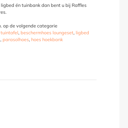
 ligbed én tuinbank dan bent u bij Raffles
res.
.a. op de volgende categorie
tuintafel
,
beschermhoes loungeset
,
ligbed
s
,
parasolhoes
,
hoes hoekbank