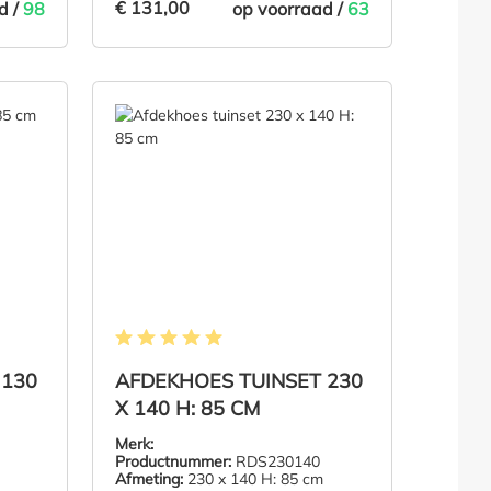
€ 131,00
d /
98
op voorraad /
63
€ 131,00
NKELMAND
IN DE WINKELMAND
van 5 sterren
Gemiddelde waardering van 5 van 5 sterren
 130
AFDEKHOES TUINSET 230
X 140 H: 85 CM
Merk:
Productnummer:
RDS230140
Afmeting:
230 x 140 H: 85 cm