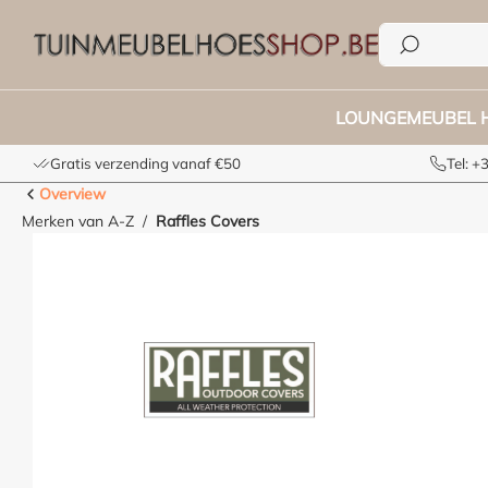
e zoekopdracht
Ga naar de hoofdnavigatie
LOUNGEMEUBEL 
Gratis verzending vanaf €50
Tel: 
Overview
Merken van A-Z
Raffles Covers