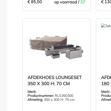
€ 85,00
€ 13
op voorraad /
37
€ 85,00
€ 13
IN DE WINKELMAND
AFDEKHOES LOUNGESET
AFD
350 X 300 H: 70 CM
180 
Merk:
Merk:
Productnummer:
RLS350300
Produ
Afmeting:
350 x 300 H: 70 cm
Afmet