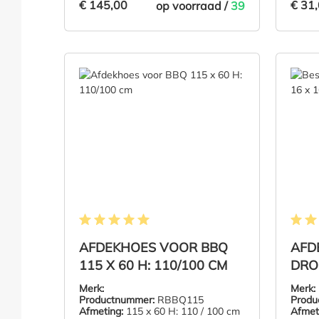
€ 145,00
€ 31
op voorraad /
39
€ 145,00
€ 31
IN DE WINKELMAND
Gemiddelde waardering van 5 van 5 sterren
Gemidd
AFDEKHOES VOOR BBQ
AFD
115 X 60 H: 110/100 CM
DRO
195
Merk:
Merk:
Productnummer:
RBBQ115
Produ
Afmeting:
115 x 60 H: 110 / 100 cm
Afmet