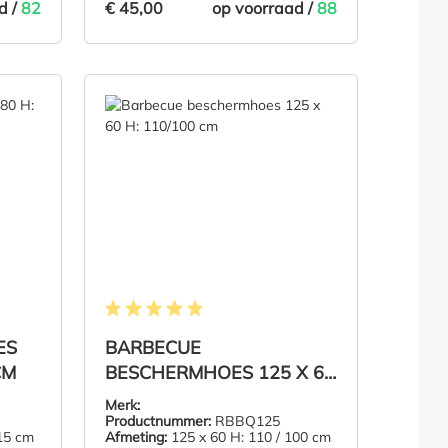
€ 45,00
d /
82
op voorraad /
88
€ 45,00
NKELMAND
IN DE WINKELMAND
van 5 sterren
Gemiddelde waardering van 5 van 5 sterren
ES
BARBECUE
CM
BESCHERMHOES 125 X 60
H: 110/100 CM
Merk:
Productnummer:
RBBQ125
15 cm
Afmeting:
125 x 60 H: 110 / 100 cm