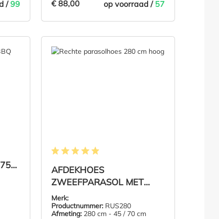
€ 88,00
d /
99
op voorraad /
57
€ 88,00
NKELMAND
IN DE WINKELMAND
Gemiddelde waardering van 5 van 5 sterren
 75
AFDEKHOES
ZWEEFPARASOL MET
STOK 280 CM
Merk:
Productnummer:
RUS280
Afmeting:
280 cm - 45 / 70 cm