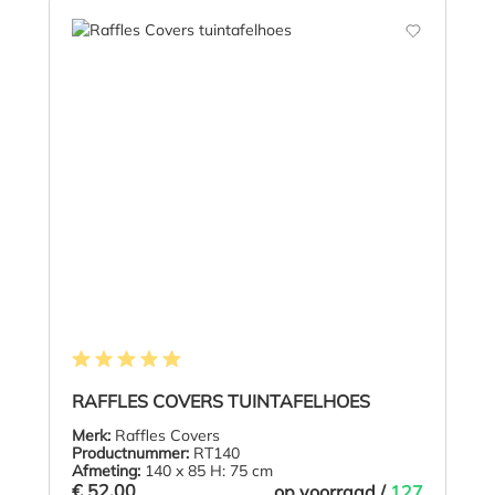
Gemiddelde waardering van 4.9 van 5 sterren
RAFFLES COVERS TUINTAFELHOES
Merk:
Raffles Covers
Productnummer:
RT140
Afmeting:
140 x 85 H: 75 cm
€ 52,00
op voorraad /
127