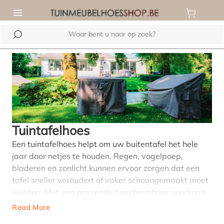
de hoofdinhoud
Tuintafelhoes
Een tuintafelhoes helpt om uw buitentafel het hele
jaar door netjes te houden. Regen, vogelpoep,
bladeren en zonlicht kunnen ervoor zorgen dat een
tafel sneller veroudert of vaker schoongemaakt moet
worden. Met een passende beschermhoes voorkomt
u veel van dit onderhoud. In ons assortiment vindt u
Read More
hoezen voor verschillende soorten tuintafels,