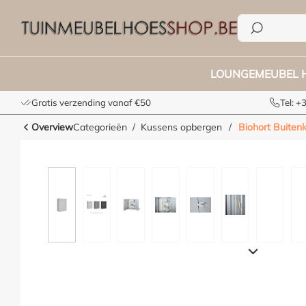
e zoekopdracht
Ga naar de hoofdnavigatie
LOUNGEMEUBEL 
Gratis verzending vanaf €50
Tel: 
Overview
Categorieën
Kussens opbergen
/
Biohort Buite
Afbeeldingengalerij overslaan