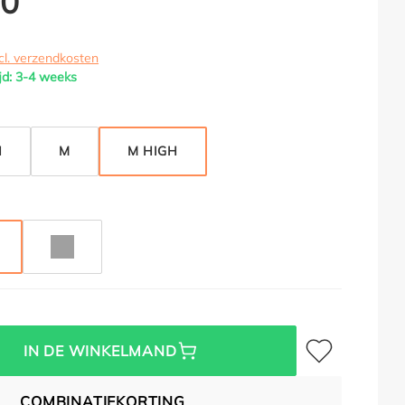
00
cl. verzendkosten
jd: 3-4 weeks
H
M
M HIGH
METALLIC
LVER METALLIC
KWARTSGRIJS METALLIC
Toevoegen aan verl
IN DE WINKELMAND
COMBINATIEKORTING