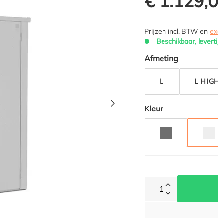
€ 1.129,
Prijzen incl. BTW en
ex
Beschikbaar, leverti
Selecteer
Afmeting
L
L HIG
Selecteer
Kleur
DONKERGRIJS 
ZI
1