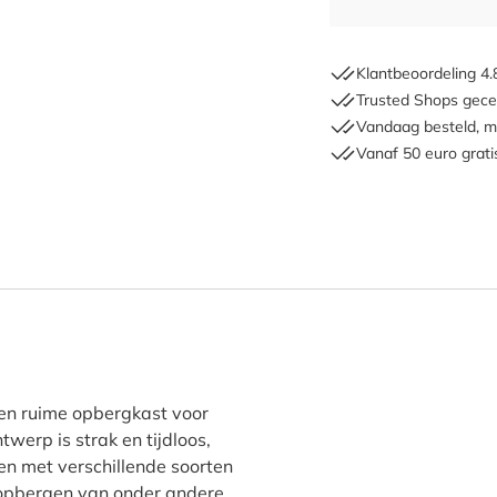
Klantbeoordeling 4.
Trusted Shops gecer
Vandaag besteld, m
Vanaf 50 euro grati
ohort Buitenkast Romeo"
 en ruime opbergkast voor
ntwerp is strak en tijdloos,
n met verschillende soorten
t opbergen van onder andere