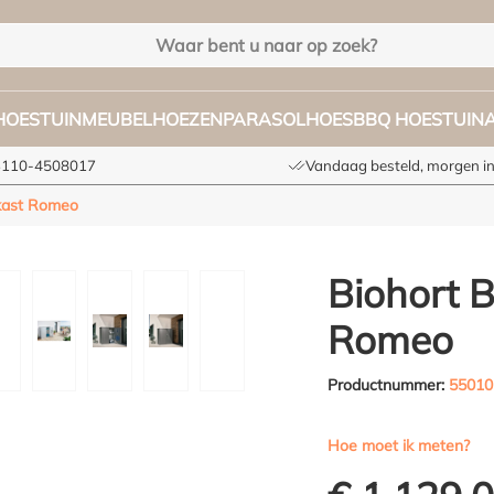
HOES
TUINMEUBELHOEZEN
PARASOLHOES
BBQ HOES
TUIN
+3110-4508017
Vandaag besteld, morgen in
nkast Romeo
Biohort B
Romeo
Productnummer:
55010
Hoe moet ik meten?