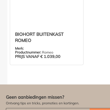
BIOHORT BUITENKAST
ROMEO
Merk:
Productnummer:
Romeo
PRIJS VANAF
€ 1.039,00
ZIE PRODUCT
Geen aanbiedingen missen?
Ontvang tips en tricks, promoties en kortingen.