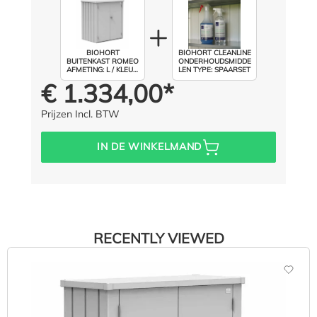
BIOHORT
BIOHORT CLEANLINE
BUITENKAST ROMEO
ONDERHOUDSMIDDE
AFMETING: L / KLEUR:
LEN TYPE: SPAARSET
ZILVER METALLIC
€ 1.334,00*
Prijs voor iedereen:
Prijzen Incl. BTW
IN DE WINKELMAND
RECENTLY VIEWED