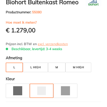
Biohort Buitenkast Romeo
Productnummer:
55080
Hoe moet ik meten?
€ 1.279,00
Prijzen incl. BTW en
excl. verzendkosten
Beschikbaar, levertijd: 3-4 weeks
Selecteer
Afmeting
L
L HIGH
M
M HIGH
Selecteer
Kleur
DONKERGRIJS METALLIC
ZILVER METALLIC
KWARTSGRIJS METALLIC