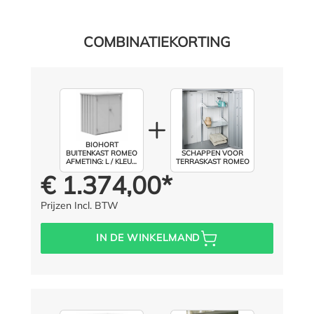
COMBINATIEKORTING
BIOHORT
BUITENKAST ROMEO
SCHAPPEN VOOR
AFMETING: L / KLEUR:
TERRASKAST ROMEO
ZILVER METALLIC
€ 1.374,00*
Prijs voor iedereen:
Prijzen Incl. BTW
IN DE WINKELMAND