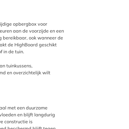
ohort HighBoard Tuinkast"
zijdige opbergbox voor
euren aan de voorzijde en een
ig bereikbaar, ook wanneer de
maakt de HighBoard geschikt
 in de tuin.
an tuinkussens,
d en overzichtelijk wilt
staal met een duurzame
loeden en blijft langdurig
e constructie is
ed beschermd blijft tegen