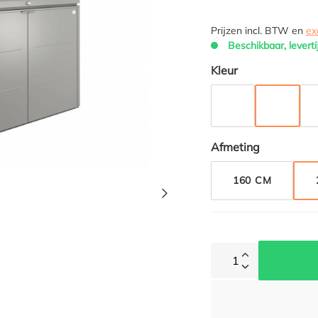
Prijzen incl. BTW en
ex
Beschikbaar, leverti
Selecteer
Kleur
ZILVER METALLI
KWARTS
Selecteer
Afmeting
160 CM
1