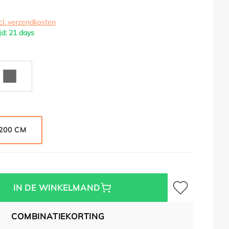
cl. verzendkosten
jd: 21 days
C
GRIJS METALLIC
DONKERGRIJS METALLIC
200 CM
Toevoegen aan verl
IN DE WINKELMAND
COMBINATIEKORTING