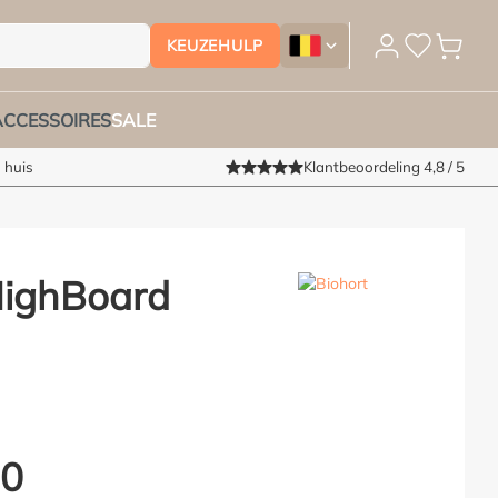
KEUZEHULP
Tuinmeubelhoesshop.be - Ver
ACCESSOIRES
SALE
 huis
Klantbeoordeling 4,8 / 5
HighBoard
00