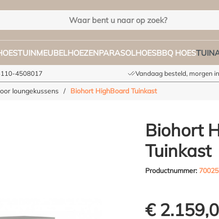
HOES
TUINMEUBELHOEZEN
PARASOLHOES
BBQ HOES
TUIN
+3110-4508017
Vandaag besteld, morgen in
voor loungekussens
/
Biohort HighBoard Tuinkast
Biohort 
Tuinkast
Productnummer:
70025
€ 2.159,