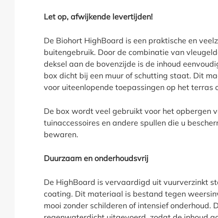
Productinformatie "Bi
Let op, afwijkende levertijden!
De Biohort HighBoard is een praktische en veel
buitengebruik. Door de combinatie van vleugeld
deksel aan de bovenzijde is de inhoud eenvoud
box dicht bij een muur of schutting staat. Dit 
voor uiteenlopende toepassingen op het terras of
De box wordt veel gebruikt voor het opbergen v
tuinaccessoires en andere spullen die u bescherm
bewaren.
Duurzaam en onderhoudsvrij
De HighBoard is vervaardigd uit vuurverzinkt 
coating. Dit materiaal is bestand tegen weersinv
mooi zonder schilderen of intensief onderhoud. D
regenwaterdicht uitgevoerd, zodat de inhoud go