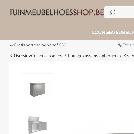
e zoekopdracht
Ga naar de hoofdnavigatie
LOUNGEMEUBEL 
Gratis verzending vanaf €50
Tel: 
Overview
Tuinaccessoires
Loungekussens opbergen
Kist 
Afbeeldingengalerij overslaan