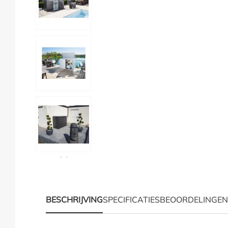
Hoe moet ik meten?
BESCHRIJVING
SPECIFICATIES
BEOORDELINGEN