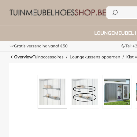
e zoekopdracht
Ga naar de hoofdnavigatie
LOUNGEMEUBEL 
Gratis verzending vanaf €50
Tel: 
Overview
Tuinaccessoires
Loungekussens opbergen
Kist 
Afbeeldingengalerij overslaan