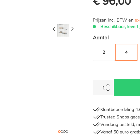
€ 96,00
Prijzen incl. BTW en
ex
Beschikbaar, leverti
Selecteer
Aantal
2
4
1
Klantbeoordeling 4.
Trusted Shops gecer
Vandaag besteld, m
Vanaf 50 euro grati