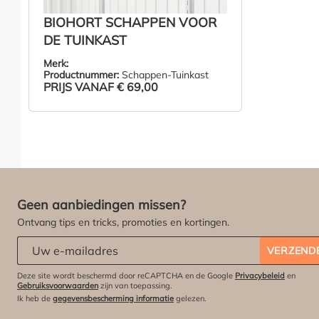
BIOHORT SCHAPPEN VOOR
DE TUINKAST
Merk:
Productnummer:
Schappen-Tuinkast
PRIJS VANAF
€ 69,00
ZIE PRODUCT
Geen aanbiedingen missen?
Ontvang tips en tricks, promoties en kortingen.
Abonneert u zich op onze nieuwsbrief:
*
VERZEND
Deze site wordt beschermd door reCAPTCHA en de Google
Privacybeleid
en
Gebruiksvoorwaarden
zijn van toepassing.
Ik heb de
gegevensbescherming informatie
gelezen.