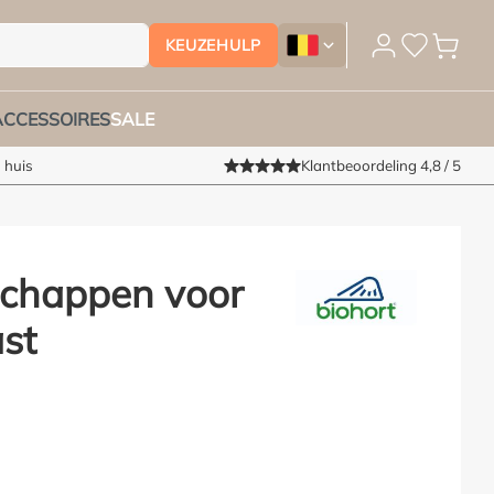
KEUZEHULP
Tuinmeubelhoesshop.be - Ver
ACCESSOIRES
SALE
 huis
Klantbeoordeling 4,8 / 5
Schappen voor
st