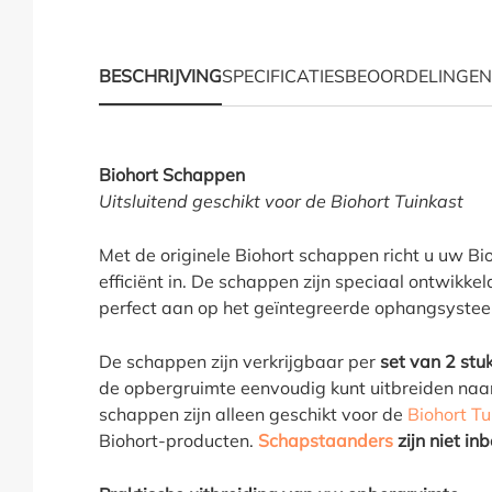
BESCHRIJVING
SPECIFICATIES
BEOORDELINGEN
Productinformatie "Bi
Biohort Schappen
Uitsluitend geschikt voor de Biohort Tuinkast
Met de originele Biohort schappen richt u uw Bio
efficiënt in. De schappen zijn speciaal ontwikkel
perfect aan op het geïntegreerde ophangsyste
De schappen zijn verkrijgbaar per
set van 2 stu
de opbergruimte eenvoudig kunt uitbreiden naa
schappen zijn alleen geschikt voor de
Biohort Tu
Biohort-producten.
Schapstaanders
zijn niet in