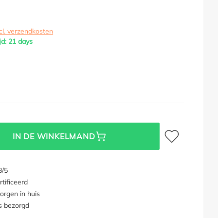
cl. verzendkosten
jd: 21 days
Toevoegen aan verl
IN DE WINKELMAND
8/5
tificeerd
orgen in huis
s bezorgd