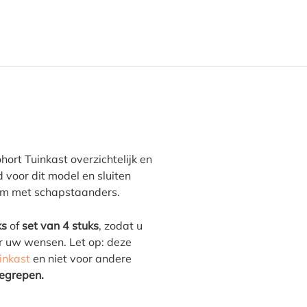
ohort Schappen voor de Tui
hort Tuinkast overzichtelijk en
d voor dit model en sluiten
em met schapstaanders.
ks
of
set van 4 stuks
, zodat u
r uw wensen. Let op: deze
inkast
en niet voor andere
begrepen.