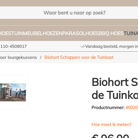
HOES
TUINMEUBELHOEZEN
PARASOLHOES
BBQ HOES
TUIN
+3110-4508017
Vandaag besteld, morgen in
voor loungekussens
/
Biohort Schappen voor de Tuinkast
Biohort 
de Tuinka
Productnummer:
45020
Hoe moet ik meten?