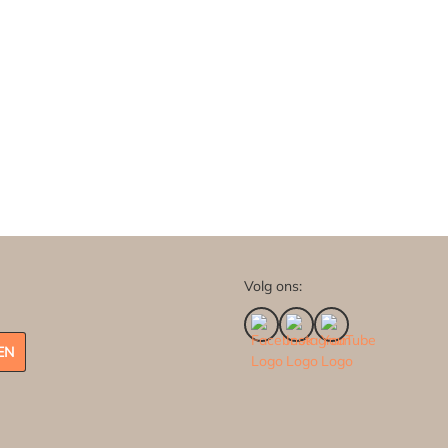
Volg ons:
EN