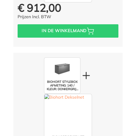
€ 912,00
Prijs voor iedereen:
Prijzen Incl. BTW
IN DE WINKELMAND
BIOHORT STYLEBOX
AFMETING: 140 /
KLEUR: DONKERGRIJS
METALLIC