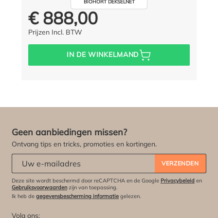
BIOHORT DEKSELNET
€ 888,00
Prijs voor iedereen:
Prijzen Incl. BTW
IN DE WINKELMAND
Geen aanbiedingen missen?
Ontvang tips en tricks, promoties en kortingen.
Abonneert u zich op onze nieuwsbrief:
*
VERZENDEN
Deze site wordt beschermd door reCAPTCHA en de Google
Privacybeleid
en
Gebruiksvoorwaarden
zijn van toepassing.
Ik heb de
gegevensbescherming informatie
gelezen.
Volg ons: