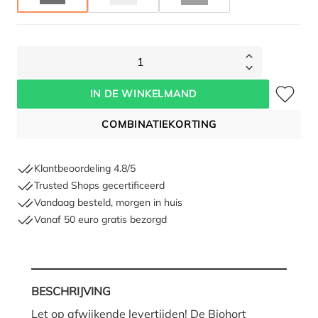
1
Toevoegen 
IN DE WINKELMAND
COMBINATIEKORTING
Klantbeoordeling 4.8/5
Trusted Shops gecertificeerd
Vandaag besteld, morgen in huis
Vanaf 50 euro gratis bezorgd
Hoe moet ik meten?
BESCHRIJVING
Let op afwijkende levertijden! De Biohort