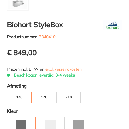
Biohort StyleBox
Productnummer:
B340410
€ 849,00
Prijzen incl. BTW en
excl. verzendkosten
Beschikbaar, levertijd: 3-4 weeks
Selecteer
Afmeting
140
170
210
Selecteer
Kleur
DONKERGRIJS METALLIC
ZILVER METALLIC
KWARTSGRIJS METALLIC