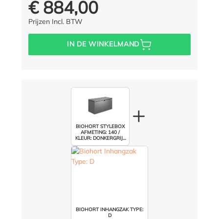
€ 884,00
Prijs voor iedereen:
Prijzen Incl. BTW
IN DE WINKELMAND
BIOHORT STYLEBOX
AFMETING: 140 /
KLEUR: DONKERGRIJS
METALLIC
BIOHORT INHANGZAK TYPE:
D