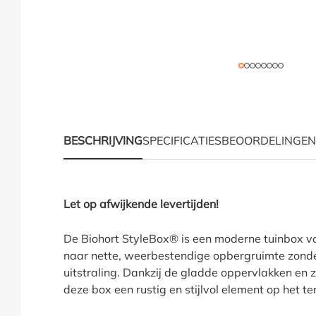
BESCHRIJVING
SPECIFICATIES
BEOORDELINGEN
Productinformatie "Bi
Let op afwijkende levertijden!
De Biohort StyleBox® is een moderne tuinbox vo
naar nette, weerbestendige opbergruimte zonde
uitstraling. Dankzij de gladde oppervlakken en
deze box een rustig en stijlvol element op het ter