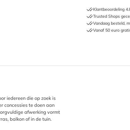
Klantbeoordeling 4.
Trusted Shops gecer
Vandaag besteld, m
Vanaf 50 euro grati
ohort StyleBox"
or iedereen die op zoek is
r concessies te doen aan
 zorgvuldige afwerking vormt
ras, balkon of in de tuin.