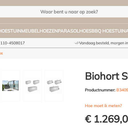
HOES
TUINMEUBELHOEZEN
PARASOLHOES
BBQ HOES
TUIN
+3110-4508017
Vandaag besteld, morgen in
ox
Biohort 
Productnummer:
B340
Hoe moet ik meten?
€ 1.269,