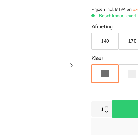
Prijzen incl. BTW en
ex
Beschikbaar, leverti
Selecteer
Afmeting
140
170
Selecteer
Kleur
DONKERGRIJS 
ZI
1