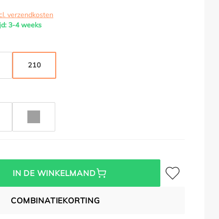
cl. verzendkosten
jd: 3-4 weeks
210
METALLIC
LVER METALLIC
KWARTSGRIJS METALLIC
Toevoegen aan verl
IN DE WINKELMAND
COMBINATIEKORTING