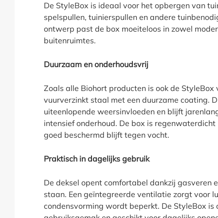
De StyleBox is ideaal voor het opbergen van tui
spelspullen, tuinierspullen en andere tuinbenodi
ontwerp past de box moeiteloos in zowel modern
buitenruimtes.
Duurzaam en onderhoudsvrij
Zoals alle Biohort producten is ook de StyleBo
vuurverzinkt staal met een duurzame coating. D
uiteenlopende weersinvloeden en blijft jarenlan
intensief onderhoud. De box is regenwaterdicht
goed beschermd blijft tegen vocht.
Praktisch in dagelijks gebruik
De deksel opent comfortabel dankzij gasveren en 
staan. Een geïntegreerde ventilatie zorgt voor l
condensvorming wordt beperkt. De StyleBox is
gebruiksgemak en geschikt voor dagelijks openen