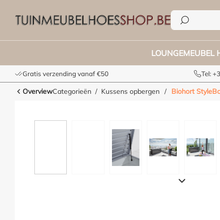
e zoekopdracht
Ga naar de hoofdnavigatie
LOUNGEMEUBEL 
Gratis verzending vanaf €50
Tel: 
Overview
Categorieën
Kussens opbergen
/
Biohort StyleB
Afbeeldingengalerij overslaan