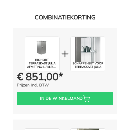
COMBINATIEKORTING
BIOHORT
TERRASKAST JULIA
SCHAPPENSET VOOR
AFMETING: L / KLEUR:
TERRASKAST JULIA
ZILVER METALLIC
€ 851,00*
Prijs voor iedereen:
Prijzen Incl. BTW
IN DE WINKELMAND