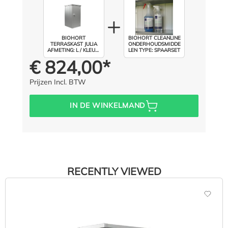
BIOHORT
BIOHORT CLEANLINE
TERRASKAST JULIA
ONDERHOUDSMIDDE
AFMETING: L / KLEUR:
LEN TYPE: SPAARSET
ZILVER METALLIC
€ 824,00*
Prijs voor iedereen:
Prijzen Incl. BTW
IN DE WINKELMAND
RECENTLY VIEWED