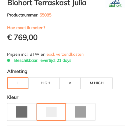
Biohort Terraskast Julia
Productnummer:
55085
Hoe moet ik meten?
€ 769,00
Prijzen incl. BTW en
excl. verzendkosten
Beschikbaar, levertijd: 21 days
Selecteer
Afmeting
L
L HIGH
M
M HIGH
Selecteer
Kleur
DONKERGRIJS METALLIC
ZILVER METALLIC
KWARTSGRIJS METALLIC