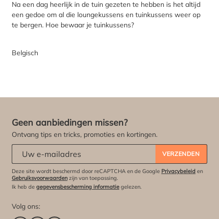
Na een dag heerlijk in de tuin gezeten te hebben is het altijd
een gedoe om al die loungekussens en tuinkussens weer op
te bergen. Hoe bewaar je tuinkussens?
Belgisch
Geen aanbiedingen missen?
Ontvang tips en tricks, promoties en kortingen.
Abonneert u zich op onze nieuwsbrief:
*
VERZENDEN
Deze site wordt beschermd door reCAPTCHA en de Google
Privacybeleid
en
Gebruiksvoorwaarden
zijn van toepassing.
Ik heb de
gegevensbescherming informatie
gelezen.
Volg ons: