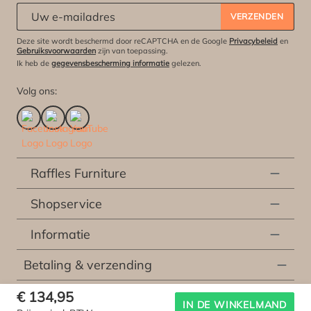
Abonneert u zich op onze nieuwsbrief:
*
VERZENDEN
Deze site wordt beschermd door reCAPTCHA en de Google
Privacybeleid
en
Gebruiksvoorwaarden
zijn van toepassing.
Ik heb de
gegevensbescherming informatie
gelezen.
Volg ons:
Raffles Furniture
Shopservice
Informatie
Betaling & verzending
€ 134,95
* Alle prijzen incl. wettelijke btw excl.
verzendingskosten
en eventueel kosten voor
IN DE WINKELMAND