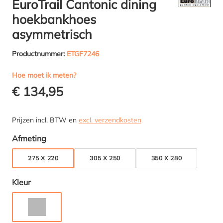
EuroTrail Cantonic dining
hoekbankhoes
asymmetrisch
Productnummer:
ETGF7246
Hoe moet ik meten?
€ 134,95
Prijzen incl. BTW en
excl. verzendkosten
Selecteer
Afmeting
275 X 220
305 X 250
350 X 280
Selecteer
Kleur
GRIJS