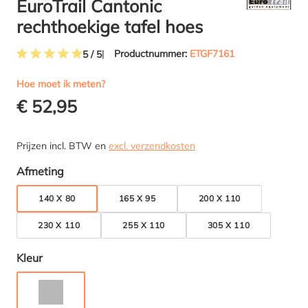
EuroTrail Cantonic
rechthoekige tafel hoes
Productnummer:
ETGF7161
5 / 5
Gemiddelde waardering van 5 van 5 sterren
Hoe moet ik meten?
€ 52,95
Prijzen incl. BTW en
excl. verzendkosten
Selecteer
Afmeting
140 X 80
165 X 95
200 X 110
230 X 110
255 X 110
305 X 110
Selecteer
Kleur
GRIJS