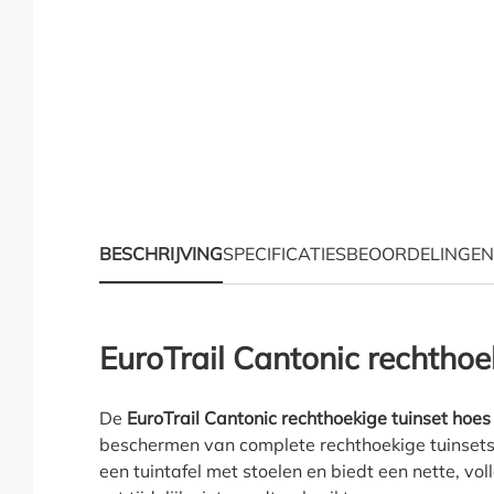
Hoe moet ik meten?
BESCHRIJVING
SPECIFICATIES
BEOORDELINGEN
Productinformatie "Eur
EuroTrail Cantonic rechthoe
De
EuroTrail Cantonic rechthoekige tuinset hoes
beschermen van complete rechthoekige tuinsets.
een tuintafel met stoelen en biedt een nette, v