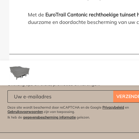
Met de
EuroTrail Cantonic rechthoekige tuinset 
duurzame en doordachte bescherming van uw co
Geen aanbiedingen missen?
Ontvang tips en tricks, promoties en kortingen.
Abonneert u zich op onze nieuwsbrief:
*
VERZEND
Deze site wordt beschermd door reCAPTCHA en de Google
Privacybeleid
en
Gebruiksvoorwaarden
zijn van toepassing.
Ik heb de
gegevensbescherming informatie
gelezen.