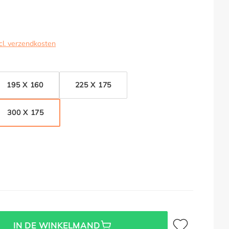
cl. verzendkosten
195 X 160
225 X 175
300 X 175
Toevoegen aan verl
IN DE WINKELMAND