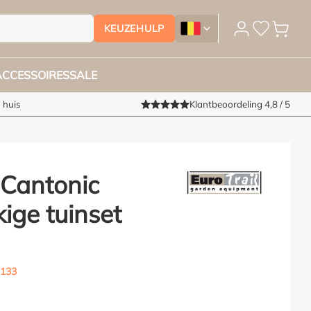
KEUZEHULP
Tuinmeubelhoesshop.be - Ver
ACCESSOIRES
SALE
 huis
Klantbeoordeling 4,8 / 5
 Cantonic
ige tuinset
133