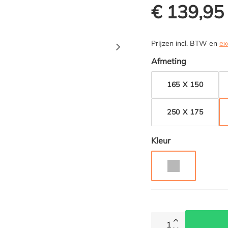
€ 139,95
Prijzen incl. BTW en
ex
Selecteer
Afmeting
165 X 150
250 X 175
Selecteer
Kleur
GRIJS
1