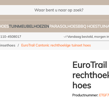
HOES
TUINMEUBELHOEZEN
PARASOLHOES
BBQ HOES
TUIN
+3110-4508017
Vandaag besteld, morgen in
uinsethoes
/
EuroTrail Cantonic rechthoekige tuinset hoes
EuroTrail
rechthoek
hoes
Productnummer:
ETGF7