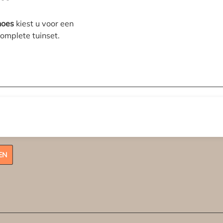
hoes
kiest u voor een
mplete tuinset.
Volg ons:
EN