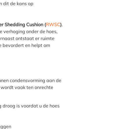
n dit de kans op
r Shedding Cushion (
RWSC
)
.
te verhoging onder de hoes,
naast ontstaat er ruimte
ie bevordert en helpt om
unnen condensvorming aan de
n wordt vaak ten onrechte
g droog is voordat u de hoes
liggen