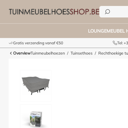
e zoekopdracht
Ga naar de hoofdnavigatie
LOUNGEMEUBEL 
Gratis verzending vanaf €50
Tel: 
Overview
Tuinmeubelhoezen
Tuinsethoes
Rechthoekige t
Afbeeldingengalerij overslaan