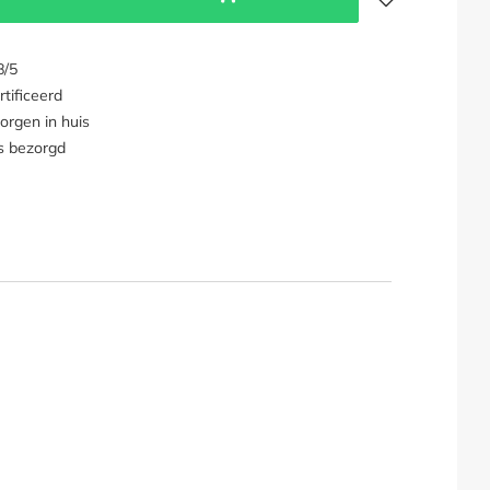
8/5
tificeerd
orgen in huis
s bezorgd
e tuinset hoes"