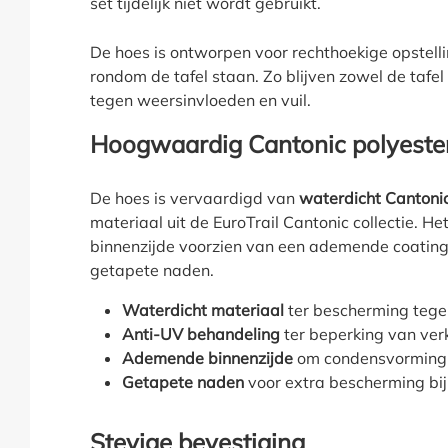
set tijdelijk niet wordt gebruikt.
De hoes is ontworpen voor rechthoekige opstell
rondom de tafel staan. Zo blijven zowel de tafe
tegen weersinvloeden en vuil.
Hoogwaardig Cantonic polyeste
De hoes is vervaardigd van
waterdicht Cantonic
materiaal uit de EuroTrail Cantonic collectie. He
binnenzijde voorzien van een ademende coating
getapete naden.
Waterdicht materiaal
ter bescherming tege
Anti-UV behandeling
ter beperking van verk
Ademende binnenzijde
om condensvorming 
Getapete naden
voor extra bescherming bij
Stevige bevestiging