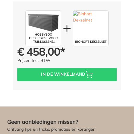
HOBBYBOX
OPBERGKIST VOOR
TUINKUSSENS
BIOHORT DEKSELNET
AFMETING: 130 CM /
€ 458,00*
Prijs voor iedereen:
KLEUR: DONKERGRIJS
METALLIC
Prijzen Incl. BTW
IN DE WINKELMAND
Geen aanbiedingen missen?
Ontvang tips en tricks, promoties en kortingen.