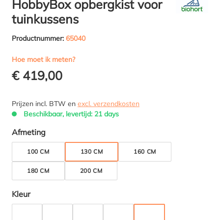
HobbyBox opbergkist voor
tuinkussens
Productnummer:
65040
Hoe moet ik meten?
€ 419,00
Prijzen incl. BTW en
excl. verzendkosten
Beschikbaar, levertijd: 21 days
Selecteer
Afmeting
100 CM
130 CM
160 CM
180 CM
200 CM
Selecteer
Kleur