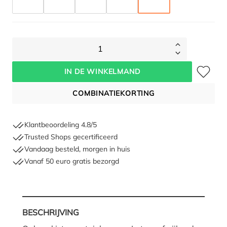
WIT
ZILVER METALLIC
BRONS METALLIC
KWARTSGRIJS METALLIC
DONKERGRIJS METALLI
1
Toevoegen 
IN DE WINKELMAND
COMBINATIEKORTING
Klantbeoordeling 4.8/5
Trusted Shops gecertificeerd
Vandaag besteld, morgen in huis
Vanaf 50 euro gratis bezorgd
BESCHRIJVING