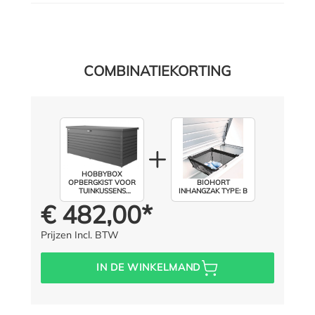
COMBINATIEKORTING
HOBBYBOX
OPBERGKIST VOOR
BIOHORT
TUINKUSSENS
INHANGZAK TYPE: B
AFMETING: 130 CM /
€ 482,00*
Prijs voor iedereen:
KLEUR: DONKERGRIJS
METALLIC
Prijzen Incl. BTW
IN DE WINKELMAND