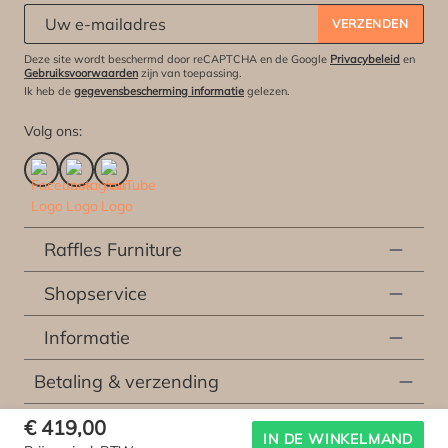
Abonneert u zich op onze nieuwsbrief:
*
VERZENDEN
Deze site wordt beschermd door reCAPTCHA en de Google
Privacybeleid
en
Gebruiksvoorwaarden
zijn van toepassing.
Ik heb de
gegevensbescherming informatie
gelezen.
Volg ons:
Raffles Furniture
Shopservice
Informatie
Betaling & verzending
€ 419,00
* Alle prijzen incl. wettelijke btw excl.
verzendingskosten
en eventueel kosten voor
IN DE WINKELMAND