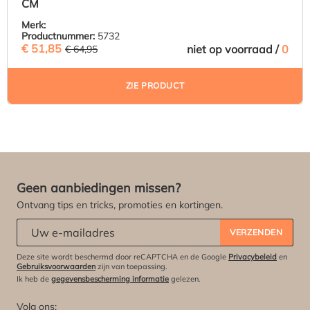
CM
Merk:
Productnummer:
5732
€ 51,85
(20.17% BESPAARD)
niet op voorraad /
0
€ 64,95
ZIE PRODUCT
Geen aanbiedingen missen?
Ontvang tips en tricks, promoties en kortingen.
Abonneert u zich op onze nieuwsbrief:
*
VERZENDEN
Deze site wordt beschermd door reCAPTCHA en de Google
Privacybeleid
en
Gebruiksvoorwaarden
zijn van toepassing.
Ik heb de
gegevensbescherming informatie
gelezen.
Volg ons: