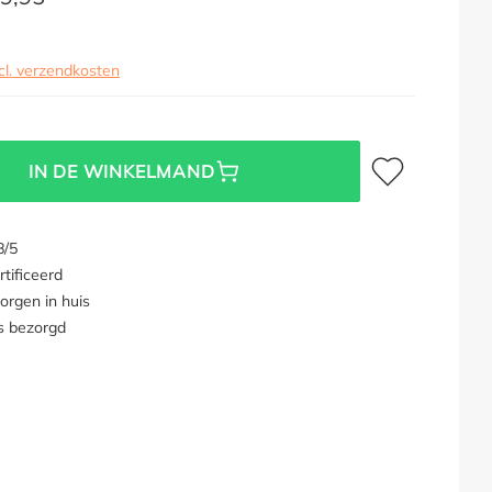
cl. verzendkosten
Toevoegen aan verl
IN DE WINKELMAND
8/5
tificeerd
orgen in huis
s bezorgd