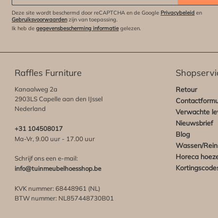
Deze site wordt beschermd door reCAPTCHA en de Google
Privacybeleid
en
Gebruiksvoorwaarden
zijn van toepassing.
Ik heb de
gegevensbescherming informatie
gelezen.
Raffles Furniture
Shopservi
Kanaalweg 2a
Retour
2903LS Capelle aan den IJssel
Contactformu
Nederland
Verwachte lev
Nieuwsbrief
+31 104508017
Blog
Ma-Vr, 9.00 uur - 17.00 uur
Wassen/Rein
Horeca hoez
Schrijf ons een e-mail:
Kortingscode
info@tuinmeubelhoesshop.be
KVK nummer: 68448961 (NL)
BTW nummer: NL857448730B01