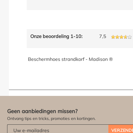
Onze beoordeling 1-10:
7,5
Beschermhoes strandkorf - Madison ®
Geen aanbiedingen missen?
Ontvang tips en tricks, promoties en kortingen.
Abonneert u zich op onze nieuwsbrief:
*
VERZEND