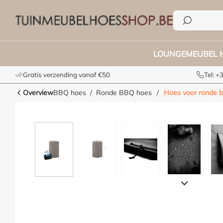
e zoekopdracht
Ga naar de hoofdnavigatie
LOUNGEMEUBEL 
Gratis verzending vanaf €50
Tel: 
Overview
BBQ hoes
Ronde BBQ hoes
/
Hoes voor ronde b
Afbeeldingengalerij overslaan