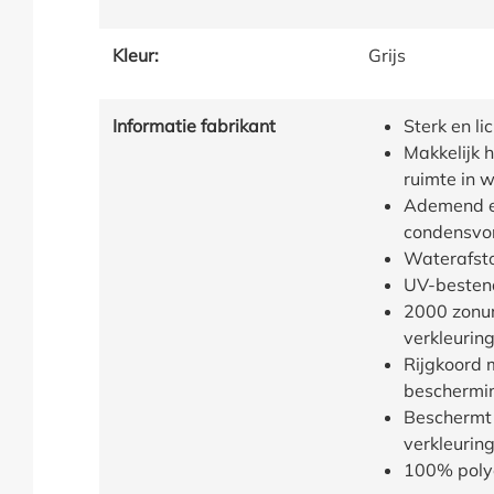
Kleur:
Grijs
Informatie fabrikant
Sterk en li
Makkelijk 
ruimte in w
Ademend e
condensvo
Waterafst
UV-besten
2000 zonur
verkleurin
Rijgkoord 
beschermin
Beschermt 
verkleurin
100% poly