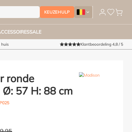
KEUZEHULP
Tuinmeubelhoesshop.be - Ver
ACCESSOIRES
SALE
 huis
Klantbeoordeling 4,8 / 5
r ronde
 Ø: 57 H: 88 cm
P025
29,95