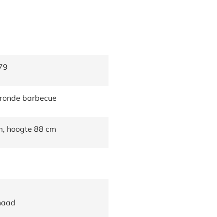
79
ronde barbecue
m, hoogte 88 cm
naad