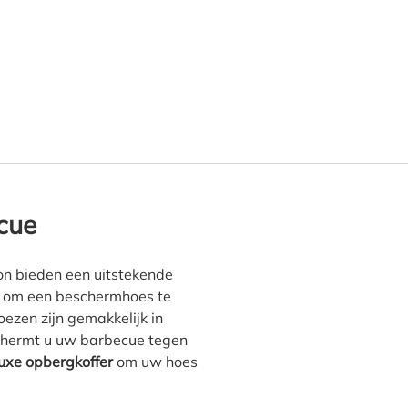
es voor ronde barbecue Ø: 
cue
n bieden een uitstekende
n om een beschermhoes te
ezen zijn gemakkelijk in
schermt u uw barbecue tegen
luxe opbergkoffer
om uw hoes