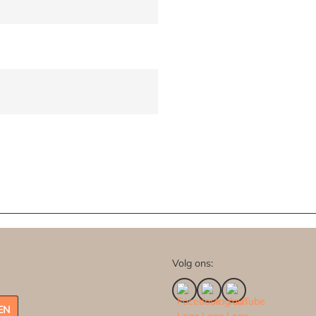
Volg ons:
EN