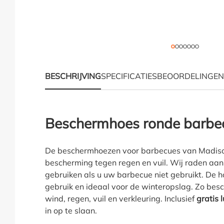
BESCHRIJVING
SPECIFICATIES
BEOORDELINGEN
Productinformatie "Ho
Beschermhoes ronde barbe
De beschermhoezen voor barbecues van Madiso
bescherming tegen regen en vuil. Wij raden aa
gebruiken als u uw barbecue niet gebruikt. De ho
gebruik en ideaal voor de winteropslag. Zo be
wind, regen, vuil en verkleuring. Inclusief
gratis 
in op te slaan.