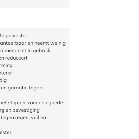
cht polyester
hanteerbaar en neemt weinig
anneer niet in gebruik
n reduceert
rming
otend
dig
en garantie tegen
g
met stopper voor een goede
g en bevestiging
tegen regen, vuil en
g
ester