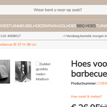
HOES
TUINMEUBELHOEZEN
PARASOLHOES
BBQ HOES
TUIN
+3110-4508017
Vandaag besteld, morgen in
arbecue Ø: 57 H: 88 cm
Hoes voo
barbecue
Productnummer:
COB3
Hoe moet ik meten?
€ 