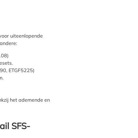
voor uiteenlopende
 andere:
108)
esets.
190, ETGF5225)
m.
nkzij het ademende en
ail SFS-