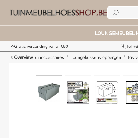
e zoekopdracht
Ga naar de hoofdnavigatie
LOUNGEMEUBEL 
Gratis verzending vanaf €50
Tel: 
Overview
Tuinaccessoires
Loungekussens opbergen
Tas v
Afbeeldingengalerij overslaan