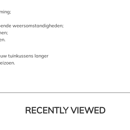
ming;
opende weersomstandigheden;
men;
en.
 uw tuinkussens langer
seizoen.
RECENTLY VIEWED