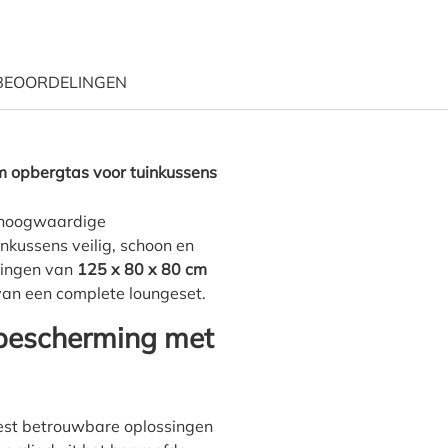
BEOORDELINGEN
ussens opbergen 125 x 80 H
 opbergtas voor tuinkussens
 hoogwaardige
kussens veilig, schoon en
tingen van
125 x 80 x 80 cm
van een complete loungeset.
bescherming met
est betrouwbare oplossingen