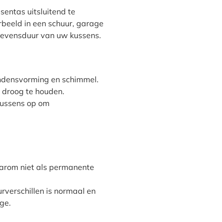
entas uitsluitend te
rbeeld in een schuur, garage
e levensduur van uw kussens.
ndensvorming en schimmel.
n droog te houden.
kussens op om
daarom niet als permanente
verschillen is normaal en
ge.