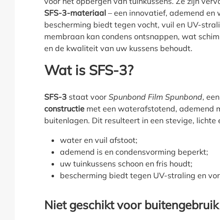
voor het opbergen van tuinkussens. Ze zijn verv
SFS-3-materiaal
– een innovatief, ademend en 
bescherming biedt tegen vocht, vuil en UV-stra
membraan kan condens ontsnappen, wat schim
en de kwaliteit van uw kussens behoudt.
Wat is SFS-3?
SFS-3
staat voor
Spunbond Film Spunbond
, ee
constructie
met een waterafstotend, ademend 
buitenlagen. Dit resulteert in een stevige, lichte 
water en vuil afstoot;
ademend is en condensvorming beperkt;
uw tuinkussens schoon en fris houdt;
bescherming biedt tegen UV-straling en vor
Niet geschikt voor buitengebruik