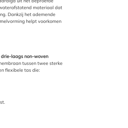
aardigd uit het beproefde
waterafstotend materiaal dat
ling. Dankzij het ademende
melvorming helpt voorkomen
n
drie-laags non-woven
membraan tussen twee sterke
en flexibele tas die:
st.