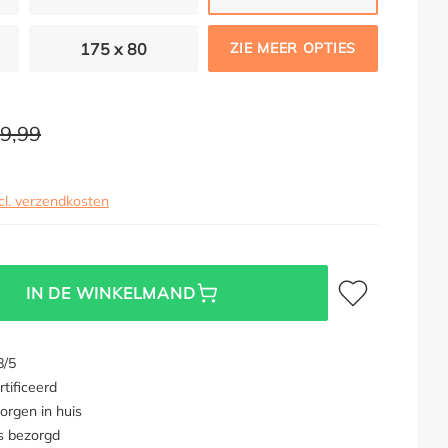
175 x 80
ZIE MEER OPTIES
59,99
cl. verzendkosten
Toevoegen aan verl
IN DE WINKELMAND
8/5
tificeerd
orgen in huis
s bezorgd