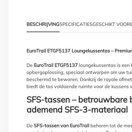
BESCHRIJVING
SPECIFICATIES
GESCHIKT VOOR
Productinformatie "K
EuroTrail ETGF5137 Loungekussentas – Premium
De
EuroTrail ETGF5137
loungekussentas is een
opbergoplossing, speciaal ontworpen om uw tuin
beschermd te bewaren. Dankzij de royale afme
biedt de tas voldoende ruimte voor de kussens 
SFS-tassen – betrouwbare 
ademend SFS-3-materiaal
De
SFS-tassen van EuroTrail
behoren tot de me