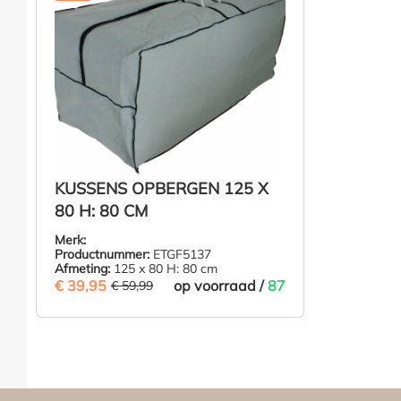
KUSSENS OPBERGEN 125 X
80 H: 80 CM
Merk:
Productnummer:
ETGF5137
Afmeting:
125 x 80 H: 80 cm
€ 39,95
(33.41% BESPAARD)
op voorraad /
87
€ 59,99
€ 39,95
IN DE WINKELMAND