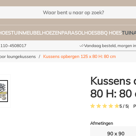
HOES
TUINMEUBELHOEZEN
PARASOLHOES
BBQ HOES
TUIN
+3110-4508017
Vandaag besteld, morgen in
oor loungekussens
/
Kussens opbergen 125 x 80 H: 80 cm
Kussens 
80 H: 80
P
5 / 5
Gemiddelde waardering 
Afmetingen
90 x 90