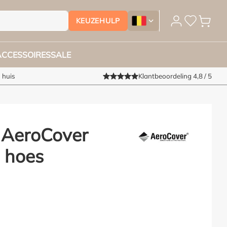
KEUZEHULP
Tuinmeubelhoesshop.be - Ver
ACCESSOIRES
SALE
 huis
Klantbeoordeling 4,8 / 5
 AeroCover
 hoes