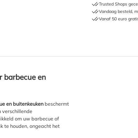
Trusted Shops gecer
Vandaag besteld, m
Vanaf 50 euro grati
latinum AeroCover barbecue 
r barbecue en
ue en buitenkeuken
beschermt
 verschillende
wikkeld om uw barbecue of
ik te houden, ongeacht het