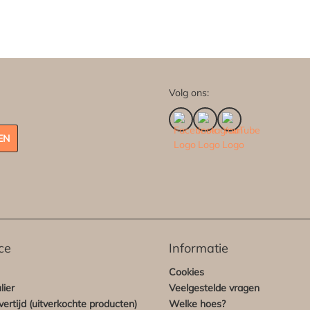
Volg ons:
EN
ce
Informatie
Cookies
lier
Veelgestelde vragen
ertijd (uitverkochte producten)
Welke hoes?