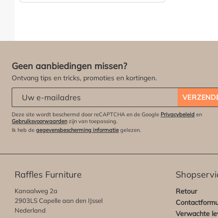
ZIE PRODUCT
Geen aanbiedingen missen?
Ontvang tips en tricks, promoties en kortingen.
Abonneert u zich op onze nieuwsbrief:
*
VERZEND
Deze site wordt beschermd door reCAPTCHA en de Google
Privacybeleid
en
Gebruiksvoorwaarden
zijn van toepassing.
Ik heb de
gegevensbescherming informatie
gelezen.
Raffles Furniture
Shopservi
Kanaalweg 2a
Retour
2903LS Capelle aan den IJssel
Contactformu
Nederland
Verwachte lev