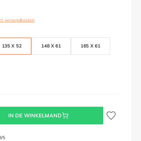
cl. verzendkosten
135 X 52
148 X 61
165 X 61
Toevoegen aan verl
IN DE WINKELMAND
8/5