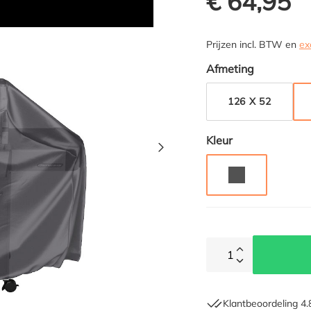
€ 64,95
Prijzen incl. BTW en
ex
Selecteer
Afmeting
126 X 52
Selecteer
Kleur
ANTRACIET
1
Klantbeoordeling 4.