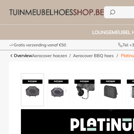
e zoekopdracht
Ga naar de hoofdnavigatie
LOUNGEMEUBEL 
Gratis verzending vanaf €50
Tel: 
Overview
Aerocover hoezen
Aerocover BBQ hoes
/
Platin
Afbeeldingengalerij overslaan