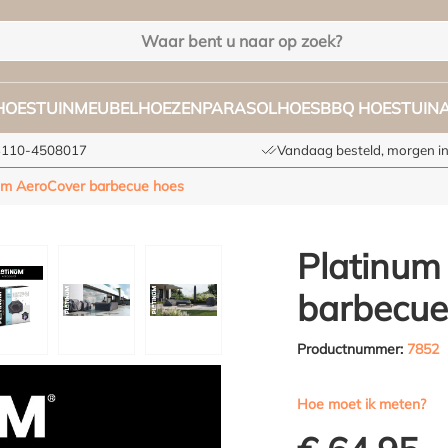
HOES
TUINMEUBELHOEZEN
PARASOLHOES
BBQ HOES
TUIN
+3110-4508017
Vandaag besteld, morgen in
um AeroCover barbecue hoes
Platinum
barbecue
Productnummer:
7852
Hoe moet ik meten?