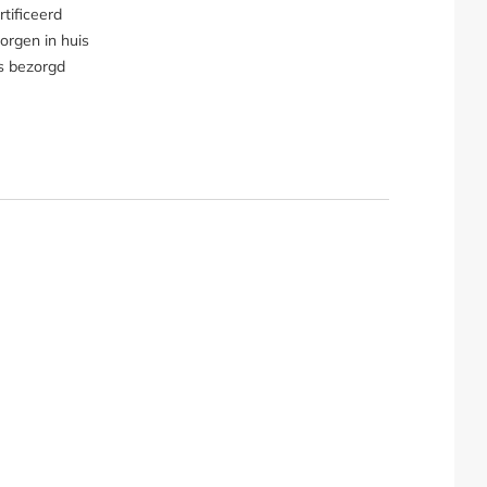
tificeerd
orgen in huis
s bezorgd
hoes "