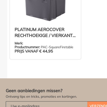
PLATINUM AEROCOVER
RECHTHOEKIGE / VIERKANTE
VUURTAFEL HOES
Merk:
Productnummer:
PAC-SquareFiretable
PRIJS VANAF
€ 44,95
ZIE PRODUCT
Geen aanbiedingen missen?
Ontvang tips en tricks, promoties en kortingen.
Abonneert u zich op onze nieuwsbrief:
*
VERZEND