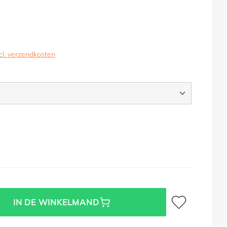
cl. verzendkosten
Toevoegen aan verl
IN DE WINKELMAND