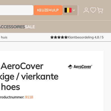
KEUZEHULP
Tuinmeubelhoesshop.be - Ver
ACCESSOIRES
SALE
 huis
Klantbeoordeling 4,8 / 5
 AeroCover
ige / vierkante
 hoes
roductnummer:
9118
van 5 van 5 sterren