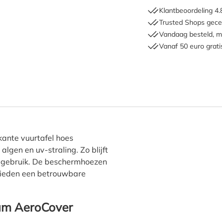
Klantbeoordeling 4.
Trusted Shops gecer
Vandaag besteld, m
Vanaf 50 euro grati
atinum AeroCover rechthoeki
kante vuurtafel hoes
algen en uv-straling. Zo blijft
r gebruik. De beschermhoezen
 bieden een betrouwbare
um AeroCover