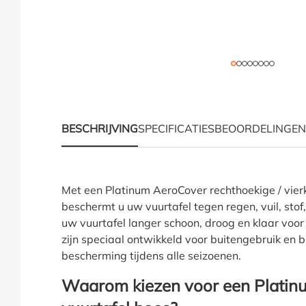
BESCHRIJVING
SPECIFICATIES
BEOORDELINGEN
Productinformatie "Pl
Met een Platinum AeroCover rechthoekige / vier
beschermt u uw vuurtafel tegen regen, vuil, stof, 
uw vuurtafel langer schoon, droog en klaar voo
zijn speciaal ontwikkeld voor buitengebruik en
bescherming tijdens alle seizoenen.
Waarom kiezen voor een Platin