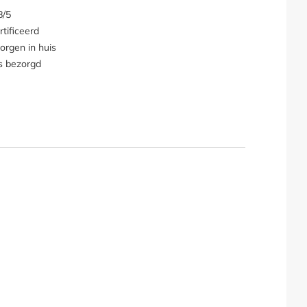
8/5
tificeerd
orgen in huis
s bezorgd
ge / vierkante vuurtafel hoe