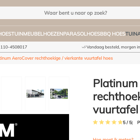
HOES
TUINMEUBELHOEZEN
PARASOLHOES
BBQ HOES
TUIN
+3110-4508017
Vandaag besteld, morgen in
tinum AeroCover rechthoekige / vierkante vuurtafel hoes
Platinum
rechthoek
vuurtafel
P
5 / 5
Gemiddelde waardering 
Hoe moet ik meten?