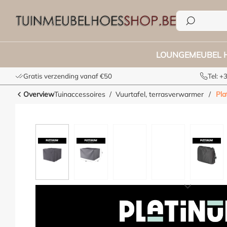
e zoekopdracht
Ga naar de hoofdnavigatie
LOUNGEMEUBEL 
Gratis verzending vanaf €50
Tel: 
Overview
Tuinaccessoires
Vuurtafel, terrasverwarmer
/
Pla
Afbeeldingengalerij overslaan