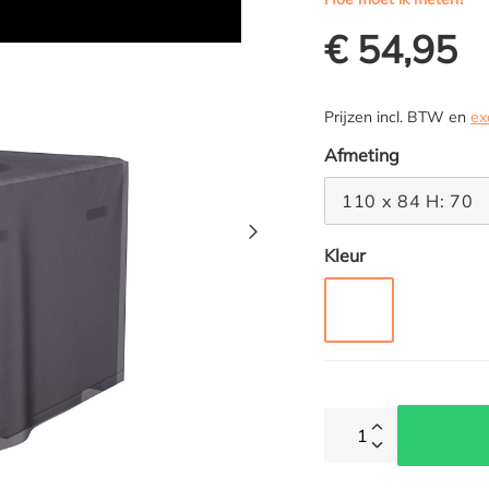
€ 54,95
Prijzen incl. BTW en
ex
Selecteer
Afmeting
110 x 84 H: 70
Selecteer
Kleur
GRIJS
1