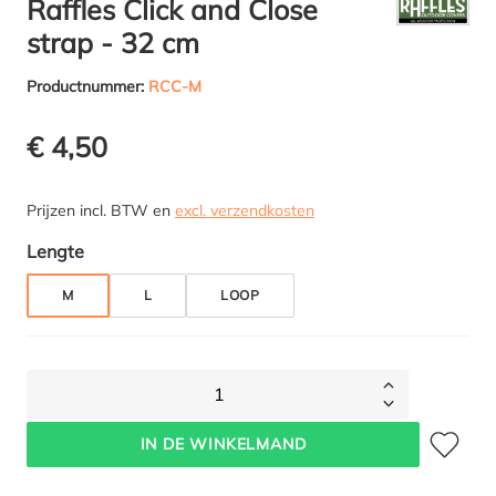
Raffles Click and Close
strap - 32 cm
Productnummer:
RCC-M
€ 4,50
Prijzen incl. BTW en
excl. verzendkosten
Selecteer
Lengte
M
L
LOOP
1
Toevoegen 
IN DE WINKELMAND