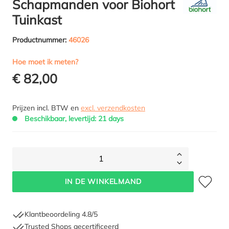
Schapmanden voor Biohort
Tuinkast
Productnummer:
46026
Hoe moet ik meten?
€ 82,00
Prijzen incl. BTW en
excl. verzendkosten
Beschikbaar, levertijd: 21 days
1
Toevoegen 
IN DE WINKELMAND
Klantbeoordeling 4.8/5
Trusted Shops gecertificeerd