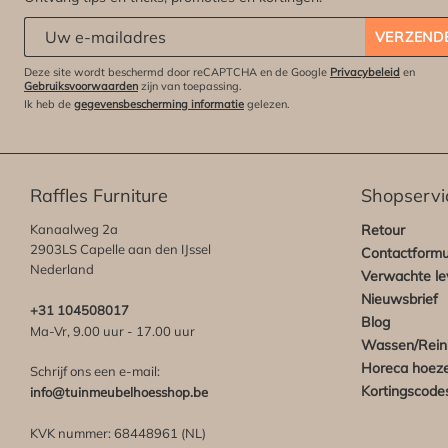
Abonneert u zich op onze nieuwsbrief:
*
VERZEND
Deze site wordt beschermd door reCAPTCHA en de Google
Privacybeleid
en
Gebruiksvoorwaarden
zijn van toepassing.
Ik heb de
gegevensbescherming informatie
gelezen.
Raffles Furniture
Shopservi
Kanaalweg 2a
Retour
2903LS Capelle aan den IJssel
Contactformu
Nederland
Verwachte lev
Nieuwsbrief
+31 104508017
Blog
Ma-Vr, 9.00 uur - 17.00 uur
Wassen/Rein
Horeca hoez
Schrijf ons een e-mail:
Kortingscode
info@tuinmeubelhoesshop.be
KVK nummer: 68448961 (NL)