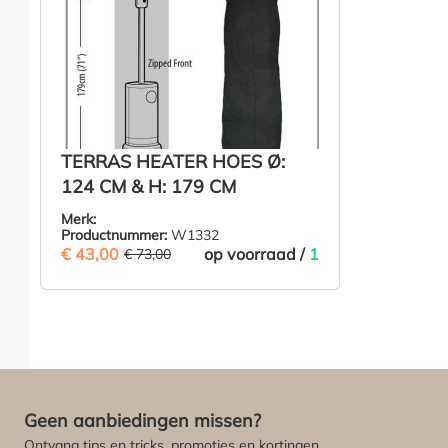
TERRAS HEATER HOES Ø:
124 CM & H: 179 CM
Merk:
Productnummer:
W1332
€ 43,00
(41.1% BESPAARD)
op voorraad /
1
€ 73,00
€ 43,00
IN DE WINKELMAND
Geen aanbiedingen missen?
Ontvang tips en tricks, promoties en kortingen.