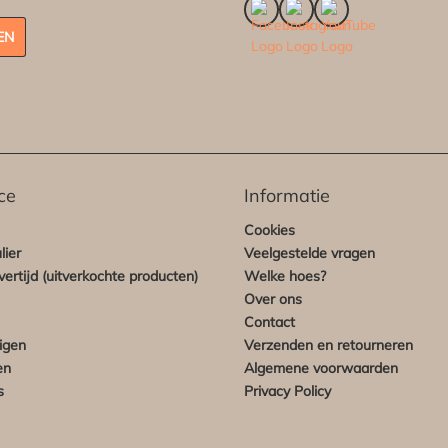
EN
ce
Informatie
Cookies
lier
Veelgestelde vragen
ertijd (uitverkochte producten)
Welke hoes?
Over ons
Contact
igen
Verzenden en retourneren
en
Algemene voorwaarden
s
Privacy Policy