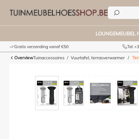
e zoekopdracht
Ga naar de hoofdnavigatie
LOUNGEMEUBEL 
Gratis verzending vanaf €50
Tel: 
Overview
Tuinaccessoires
Vuurtafel, terrasverwarmer
/
Ter
Afbeeldingengalerij overslaan