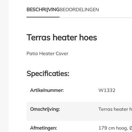
BESCHRIJVING
BEOORDELINGEN
Productinformatie "Te
Terras heater hoes
Patio Heater Cover
Specificaties:
Artikelnummer:
W1332
Omschrijving:
Terras heater 
Afmetingen:
179 cm hoog, Ø