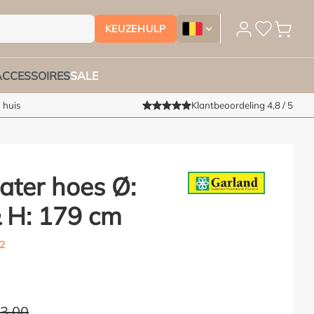
KEUZEHULP
Tuinmeubelhoesshop.be - Ver
ACCESSOIRES
SALE
 huis
Klantbeoordeling 4,8 / 5
ater hoes Ø:
 H: 179 cm
2
73,00