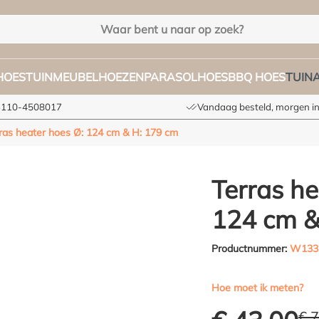
HOES
TUINMEUBELHOEZEN
PARASOLHOES
BBQ HOES
TUIN
+3110-4508017
Vandaag besteld, morgen in
ras heater hoes Ø: 124 cm & H: 179 cm
Terras he
124 cm &
Productnummer:
W133
Hoe moet ik meten?
€ 