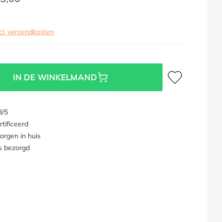
cl. verzendkosten
Toevoegen aan verl
IN DE WINKELMAND
8/5
tificeerd
orgen in huis
s bezorgd