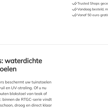
Trusted Shops gecer
Vandaag besteld, m
Vanaf 50 euro grati
fles Covers tuinstoelhoes"
s: waterdichte
oelen
ers beschermt uw tuinstoelen
uil en UV-straling. Of u nu
outen blokstoel van teak of
t: binnen de RTGC-serie vindt
schoon, droog en direct klaar