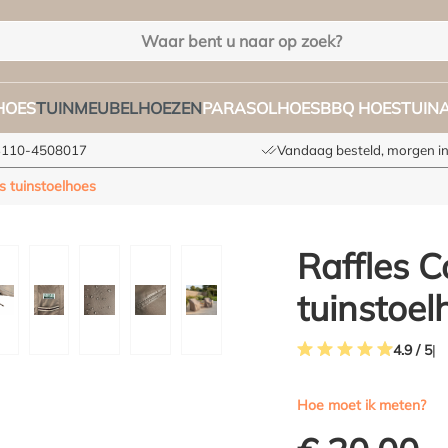
HOES
TUINMEUBELHOEZEN
PARASOLHOES
BBQ HOES
TUIN
+3110-4508017
Vandaag besteld, morgen in
s tuinstoelhoes
Raffles C
tuinstoel
4.9 / 5
Gemiddelde waardering 
Hoe moet ik meten?