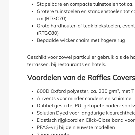
Stapelbare en compacte tuinstoelen tot ca
Grotere tuinstoelen en standenstoelen tot 
cm (RTGC70)
Grote hardhouten of teak blokstoelen, even
(RTGC80)
Bepaalde wicker chairs met hogere rug
Geschikt voor zowel particulier gebruik als de h
terrassen, bij restaurants en hotels.
Voordelen van de Raffles Cover
600D Oxford polyester, ca. 230 g/m², met 
Airvents voor minder condens en schimmel
Dubbel gestikte, PU-getapete naden: spatw
Solution Dyed voor langdurige kleurechthei
Elastisch rijgkoord en Click-Close band vo
PFAS-vrij bij de nieuwste modellen
2 jaar garantie