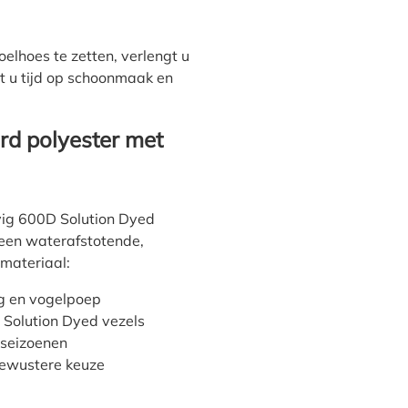
elhoes te zetten, verlengt u
 u tijd op schoonmaak en
d polyester met
vig 600D Solution Dyed
 een waterafstotende,
materiaal:
ag en vogelpoep
j Solution Dyed vezels
 seizoenen
 bewustere keuze