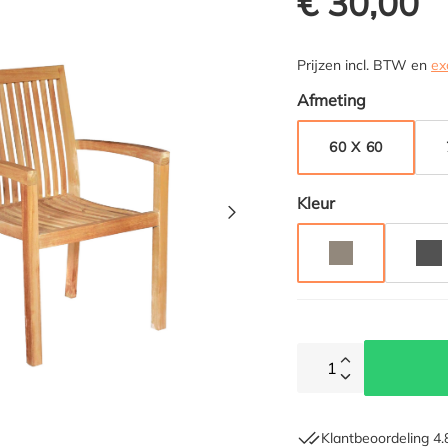
€ 30,00
Prijzen incl. BTW en
ex
Selecteer
Afmeting
60 X 60
Selecteer
Kleur
TAUPE
AN
1
Klantbeoordeling 4.