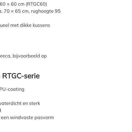
. 60 × 60 cm (RTGC60)
ca. 70 × 65 cm, rughoogte 95
tueel met dikke kussens
oreca, bijvoorbeeld op
s RTGC-serie
TPU-coating
aterdicht en sterk
d
or een windvaste pasvorm