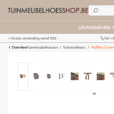
e zoekopdracht
Ga naar de hoofdnavigatie
LOUNGEMEUBEL 
Gratis verzending vanaf €50
Tel: 
Overview
Tuinmeubelhoezen
Tuinstoelhoes
/
Raffles Cover
Afbeeldingengalerij overslaan