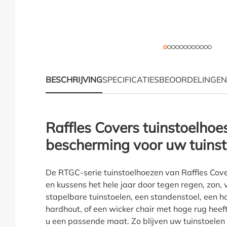
BESCHRIJVING
SPECIFICATIES
BEOORDELINGEN
Productinformatie "Raf
Raffles Covers tuinstoelhoe
bescherming voor uw tuinst
De RTGC-serie tuinstoelhoezen van Raffles Cov
en kussens het hele jaar door tegen regen, zon, v
stapelbare tuinstoelen, een standenstoel, een h
hardhout, of een wicker chair met hoge rug heef
u een passende maat. Zo blijven uw tuinstoelen 