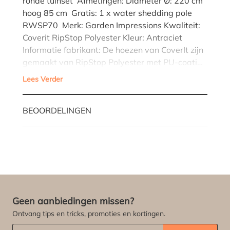
ronde tuinset Afmetingen: Diameter Ø: 220 cm
hoog 85 cm Gratis: 1 x water shedding pole
RWSP70 Merk: Garden Impressions Kwaliteit:
Coverit RipStop Polyester Kleur: Antraciet
Informatie fabrikant: De hoezen van CoverIt zijn
gemaakt van RipStop Polyester met PU-coati…
Lees Verder
BEOORDELINGEN
Geen aanbiedingen missen?
Ontvang tips en tricks, promoties en kortingen.
Abonneert u zich op onze nieuwsbrief:
*