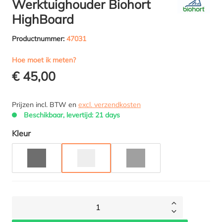
Werktuighouder Biohort
HighBoard
Productnummer:
47031
Hoe moet ik meten?
€ 45,00
Prijzen incl. BTW en
excl. verzendkosten
Beschikbaar, levertijd: 21 days
Selecteer
Kleur
DONKERGRIJS METALLIC
ZILVER METALLIC
KWARTSGRIJS METALLIC
1