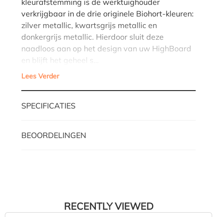
kleurafstemming is de werktuighouder
verkrijgbaar in de drie originele Biohort-kleuren:
zilver metallic, kwartsgrijs metallic en
donkergrijs metallic. Hierdoor sluit deze
naadloos aan op het design van uw HighBoard
en blijft het geheel s…
Lees Verder
SPECIFICATIES
BEOORDELINGEN
RECENTLY VIEWED