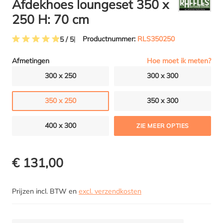
Afdekhoes loungeset 350 x
250 H: 70 cm
Productnummer:
RLS350250
5 / 5
Gemiddelde waardering van 5 van 5 sterren
Hoe moet ik meten?
Afmetingen
300 x 250
300 x 300
350 x 250
350 x 300
400 x 300
ZIE MEER OPTIES
€ 131,00
Prijzen incl. BTW en
excl. verzendkosten