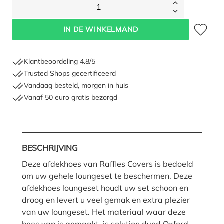
1
Toevoegen 
IN DE WINKELMAND
Klantbeoordeling 4.8/5
Trusted Shops gecertificeerd
Vandaag besteld, morgen in huis
Vanaf 50 euro gratis bezorgd
BESCHRIJVING
Deze afdekhoes van Raffles Covers is bedoeld
om uw gehele loungeset te beschermen. Deze
afdekhoes loungeset houdt uw set schoon en
droog en levert u veel gemak en extra plezier
van uw loungeset. Het materiaal waar deze
hoes van is gemaakt, is solution dyed Oxford