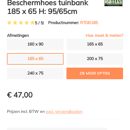
Beschermhoes tuinbank
185 x 65 H: 95/65cm
Productnummer:
RTGB185
5 / 5
Gemiddelde waardering van 5 van 5 sterren
Hoe moet ik meten?
Afmetingen
160 x 90
165 x 65
185 x 65
200 x 75
240 x 75
ZIE MEER OPTIES
€ 47,00
Prijzen incl. BTW en
excl. verzendkosten