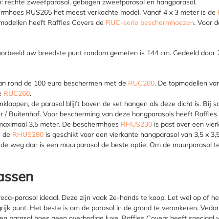
en: rechte zweefparasol, gebogen zweefparasol en hangparasol.
hermhoes
RUS265
het meest verkochte model. Vanaf 4 x 3 meter is de
modellen heeft Raffles Covers de
RUC-serie beschermhoezen
. Voor 
oorbeeld uw breedste punt rondom gemeten is 144 cm. Gedeeld door 2 
van rond de 100 euro beschermen met de
RUC200
. De topmodellen v
e
RUC260
.
inklappen, de parasol blijft boven de set hangen als deze dicht is. B
or / Buitenhof. Voor bescherming van deze hangparasols heeft Raffle
 maximaal 3,5 meter. De beschermhoes
RHUS230
is past over een vie
e de
RHUS280
is geschikt voor een vierkante hangparasol van 3,5 x 3
 in de weg dan is een muurparasol de beste optie. Om de muurparasol
rassen
eca-parasol ideaal. Deze zijn vaak 2e-hands te koop. Let wel op of he
rijk punt. Het beste is om de parasol in de grond te verankeren. Vedam
een parasol hoes geen overbodige luxe. Raffles Covers heeft speciaa