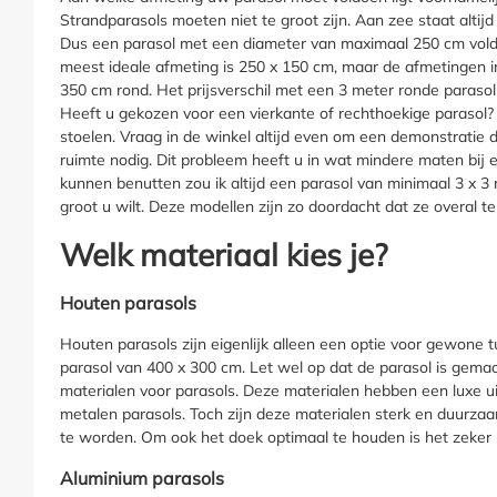
Strandparasols moeten niet te groot zijn. Aan zee staat alti
Dus een parasol met een diameter van maximaal 250 cm voldoet
meest ideale afmeting is 250 x 150 cm, maar de afmetingen i
350 cm rond. Het prijsverschil met een 3 meter ronde paraso
Heeft u gekozen voor een vierkante of rechthoekige parasol? 
stoelen. Vraag in de winkel altijd even om een demonstratie d
ruimte nodig. Dit probleem heeft u in wat mindere maten bi
kunnen benutten zou ik altijd een parasol van minimaal 3 x 
groot u wilt. Deze modellen zijn zo doordacht dat ze overal t
Welk materiaal kies je?
Houten parasols
Houten parasols zijn eigenlijk alleen een optie voor gewone
parasol van 400 x 300 cm. Let wel op dat de parasol is gema
materialen voor parasols. Deze materialen hebben een luxe ui
metalen parasols. Toch zijn deze materialen sterk en duurza
te worden. Om ook het doek optimaal te houden is het zeke
Aluminium parasols