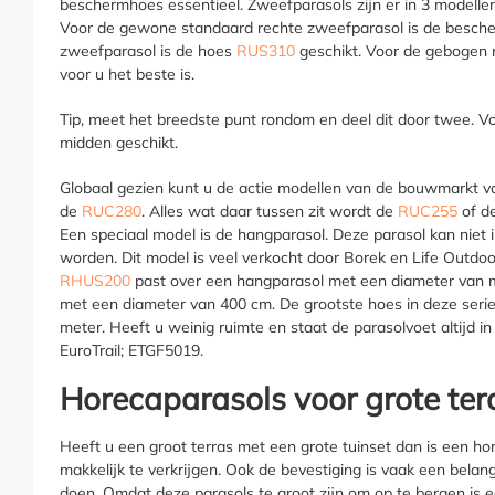
beschermhoes essentieel. Zweefparasols zijn er in 3 modell
Voor de gewone standaard rechte zweefparasol is de besc
zweefparasol is de hoes
RUS310
geschikt. Voor de gebogen 
voor u het beste is.
Tip, meet het breedste punt rondom en deel dit door twee. V
midden geschikt.
Globaal gezien kunt u de actie modellen van de bouwmarkt 
de
RUC280
. Alles wat daar tussen zit wordt de
RUC255
of d
Een speciaal model is de hangparasol. Deze parasol kan niet 
worden. Dit model is veel verkocht door Borek en Life Outdo
RHUS200
past over een hangparasol met een diameter van
met een diameter van 400 cm. De grootste hoes in deze seri
meter. Heeft u weinig ruimte en staat de parasolvoet altijd
EuroTrail; ETGF5019.
Horecaparasols voor grote te
Heeft u een groot terras met een grote tuinset dan is een hor
makkelijk te verkrijgen. Ook de bevestiging is vaak een belang
doen. Omdat deze parasols te groot zijn om op te bergen is 