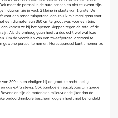
Ook moet de parasol in de auto passen en niet te zwaar zijn.
n, daarom zie je vaak 2 kleine in plaats van 1 grote. De
ft voor een ronde tuinparasol dan zou ik minimaal gaan voor
met een diameter van 350 cm te groot was voor een tuin.
n dan komen ze bij het openen klappen tegen de tafel of de
g zijn. Als die omhoog gaan heeft u dus echt wel wat loze
den. Om de voordelen van een zweefparasol optimaal te
m een gewone parasol te nemen. Horecaparasol kunt u nemen zo
r van 300 cm en eindigen bij de grootste rechthoekige
f en dus extra stevig. Ook bamboe en eucalyptus zijn goede
Bovendien zijn de materialen milieuvriendelijker dan de
lijke ondoordringbare beschermlaag en hoeft niet behandeld