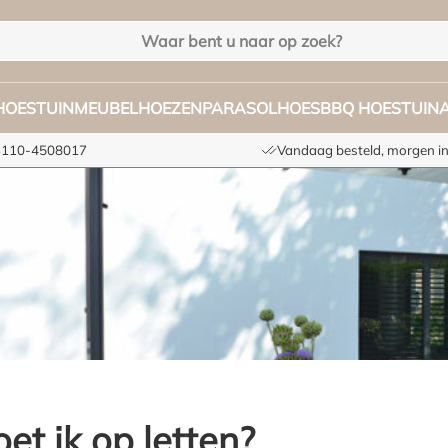
HOES
TUINMEUBELHOEZEN
PARASOLHOES
BBQ HOES
TUIN
+3110-4508017
Vandaag besteld, morgen in
t ik op letten?