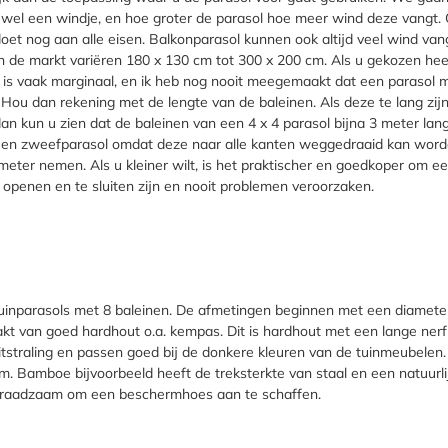
jd wel een windje, en hoe groter de parasol hoe meer wind deze vangt. 
 nog aan alle eisen. Balkonparasol kunnen ook altijd veel wind vange
n de markt variëren 180 x 130 cm tot 300 x 200 cm. Als u gekozen hee
l is vaak marginaal, en ik heb nog nooit meegemaakt dat een parasol 
Hou dan rekening met de lengte van de baleinen. Als deze te lang zij
an kun u zien dat de baleinen van een 4 x 4 parasol bijna 3 meter lan
j een zweefparasol omdat deze naar alle kanten weggedraaid kan wor
3 meter nemen. Als u kleiner wilt, is het praktischer en goedkoper o
e openen en te sluiten zijn en nooit problemen veroorzaken.
 tuinparasols met 8 baleinen. De afmetingen beginnen met een diamete
akt van goed hardhout o.a. kempas. Dit is hardhout met een lange ner
tstraling en passen goed bij de donkere kleuren van de tuinmeubelen. 
am. Bamboe bijvoorbeeld heeft de treksterkte van staal en een natuur
r raadzaam om een beschermhoes aan te schaffen.