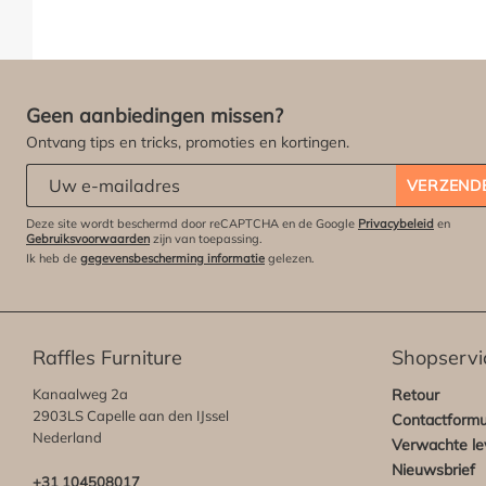
Geen aanbiedingen missen?
Ontvang tips en tricks, promoties en kortingen.
Abonneert u zich op onze nieuwsbrief:
*
VERZEND
Deze site wordt beschermd door reCAPTCHA en de Google
Privacybeleid
en
Gebruiksvoorwaarden
zijn van toepassing.
Ik heb de
gegevensbescherming informatie
gelezen.
Raffles Furniture
Shopservi
Kanaalweg 2a
Retour
2903LS Capelle aan den IJssel
Contactformu
Nederland
Verwachte lev
Nieuwsbrief
+31 104508017