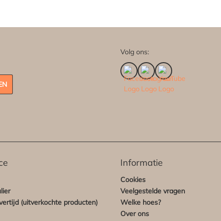
Volg ons:
EN
ce
Informatie
Cookies
lier
Veelgestelde vragen
ertijd (uitverkochte producten)
Welke hoes?
Over ons