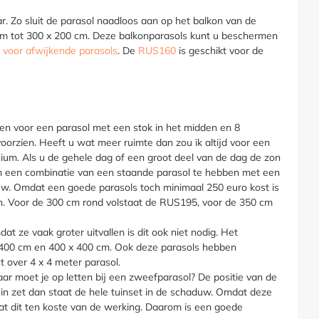
r. Zo sluit de parasol naadloos aan op het balkon van de
0 cm tot 300 x 200 cm. Deze balkonparasols kunt u beschermen
 voor afwijkende parasols
. De
RUS160
is geschikt voor de
en voor een parasol met een stok in het midden en 8
oorzien. Heeft u wat meer ruimte dan zou ik altijd voor een
ium. Als u de gehele dag of een groot deel van de dag de zon
 om een combinatie van een staande parasol te hebben met een
duw. Omdat een goede parasols toch minimaal 250 euro kost is
en. Voor de 300 cm rond volstaat de RUS195, voor de 350 cm
 ze vaak groter uitvallen is dit ook niet nodig. Het
x 400 cm en 400 x 400 cm. Ook deze parasols hebben
t over 4 x 4 meter parasol.
ar moet je op letten bij een zweefparasol? De positie van de
huin zet dan staat de hele tuinset in de schaduw. Omdat deze
at dit ten koste van de werking. Daarom is een goede