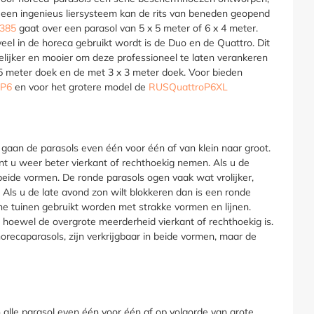
een ingenieus liersysteem kan de rits van beneden geopend
385
gaat over een parasol van 5 x 5 meter of 6 x 4 meter.
el in de horeca gebruikt wordt is de Duo en de Quattro. Dit
lijker en mooier om deze professioneel te laten verankeren
2.5 meter doek en de met 3 x 3 meter doek. Voor bieden
oP6
en voor het grotere model de
RUSQuattroP6XL
aan de parasols even één voor één af van klein naar groot.
kunt u weer beter vierkant of rechthoekig nemen. Als u de
 beide vormen. De ronde parasols ogen vaak wat vrolijker,
 Als u de late avond zon wilt blokkeren dan is een ronde
e tuinen gebruikt worden met strakke vormen en lijnen.
 hoewel de overgrote meerderheid vierkant of rechthoekig is.
orecaparasols, zijn verkrijgbaar in beide vormen, maar de
alle parasol even één voor één af op volgorde van grote.