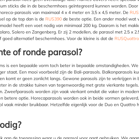
um sticks die in de beschermhoes geïntegreerd kunnen worden. Door 
 horeca-parasols van maximaal 4 x 4 meter en 3,5 x 4,5 meter. De
RUS
el op de top dan is de
RUS390
de beste optie. Een ander model wat ve
 model heeft een voet nodig van minimaal 200 kg. Daarom is het makke
laro, Solero en Zangenberg. Er zij 2 modellen, de parasol met 2.5 x 
 goed alternatief beschermhoes. Voor de kleine is dat de
RUSQuattr
nte of ronde parasol?
ms is een bepaalde vorm toch beter in bepaalde omstandigheden. We g
liger staat. Een mooi voorbeeld zijn de Bali-parasols. Balkonparasols 
 en komt er geen zonlicht langs. Gewone parasols zijn te verkrijgen in
ter in de strakke tuinen van tegenwoordig met grote vierkante tegels.
. Zweefparasols worden zijn vaak vierkant omdat die vaker in modern
en betere optie. Horecaparasols worden ook in beide vormen geleverd,
l vaak minder bruikbaar. Hetzelfde eigenlijk voor de Duo en Quattro h
nodig?
k aan de toepassing waar u de parasol voor gaat gebruiken. We gaan 