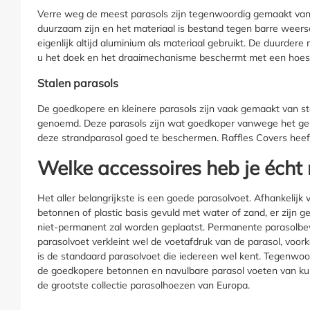
Verre weg de meest parasols zijn tegenwoordig gemaakt van al
duurzaam zijn en het materiaal is bestand tegen barre weer
eigenlijk altijd aluminium als materiaal gebruikt. De duurder
u het doek en het draaimechanisme beschermt met een hoes
Stalen parasols
De goedkopere en kleinere parasols zijn vaak gemaakt van sta
genoemd. Deze parasols zijn wat goedkoper vanwege het gebru
deze strandparasol goed te beschermen. Raffles Covers hee
Welke accessoires heb je écht
Het aller belangrijkste is een goede parasolvoet. Afhankelijk
betonnen of plastic basis gevuld met water of zand, er zijn g
niet-permanent zal worden geplaatst. Permanente parasolbeve
parasolvoet verkleint wel de voetafdruk van de parasol, voo
is de standaard parasolvoet die iedereen wel kent. Tegenwoo
de goedkopere betonnen en navulbare parasol voeten van ku
de grootste collectie parasolhoezen van Europa.