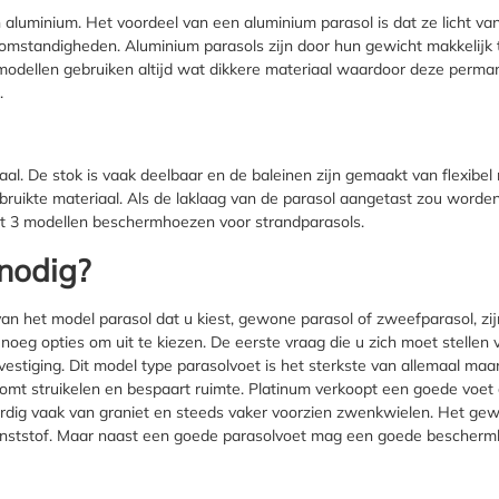
uminium. Het voordeel van een aluminium parasol is dat ze licht van ge
somstandigheden. Aluminium parasols zijn door hun gewicht makkelijk
e modellen gebruiken altijd wat dikkere materiaal waardoor deze permane
.
al. De stok is vaak deelbaar en de baleinen zijn gemaakt van flexibe
ikte materiaal. Als de laklaag van de parasol aangetast zou worden, 
ft 3 modellen beschermhoezen voor strandparasols.
 nodig?
 van het model parasol dat u kiest, gewone parasol of zweefparasol, zi
enoeg opties om uit te kiezen. De eerste vraag die u zich moet stellen
stiging. Dit model type parasolvoet is het sterkste van allemaal maa
rkomt struikelen en bespaart ruimte. Platinum verkoopt een goede voet
rdig vaak van graniet en steeds vaker voorzien zwenkwielen. Het gewic
nststof. Maar naast een goede parasolvoet mag een goede beschermho