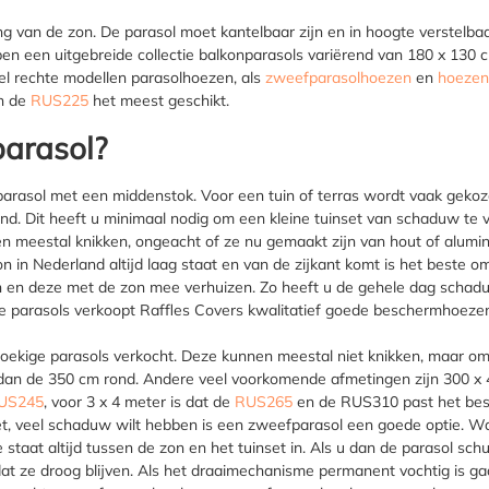
ng van de zon. De parasol moet kantelbaar zijn en in hoogte verstelbaa
bben een uitgebreide collectie balkonparasols variërend van 180 x 13
l rechte modellen parasolhoezen, als
zweefparasolhoezen
en
hoezen
n de
RUS225
het meest geschikt.
parasol?
rasol met een middenstok. Voor een tuin of terras wordt vaak gekoz
ond. Dit heeft u minimaal nodig om een kleine tuinset van schaduw te v
n meestal knikken, ongeacht of ze nu gemaakt zijn van hout of alumin
on in Nederland altijd laag staat en van de zijkant komt is het beste
ten en deze met de zon mee verhuizen. Zo heeft u de gehele dag scha
onde parasols verkoopt Raffles Covers kwalitatief goede beschermhoez
ekige parasols verkocht. Deze kunnen meestal niet knikken, maar omdat
r dan de 350 cm rond. Andere veel voorkomende afmetingen zijn 300 
US245
, voor 3 x 4 meter is dat de
RUS265
en de
RUS310
past het bes
et, veel schaduw wilt hebben is een zweefparasol een goede optie. Wa
 staat altijd tussen de zon en het tuinset in. Als u dan de parasol sc
at ze droog blijven. Als het draaimechanisme permanent vochtig is ga