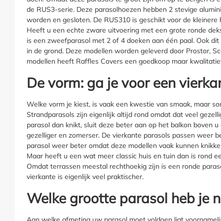
de RUS3-serie. Deze parasolhoezen hebben 2 stevige alumini
worden en gesloten. De
RUS310
is geschikt voor de kleinere
Heeft u een echte zware uitvoering met een grote ronde deks
is een zweefparasol met 2 of 4 doeken aan één paal. Ook dit
in de grond. Deze modellen worden geleverd door Prostor, Sco
modellen heeft Raffles Covers een goedkoop maar kwalitatief
De vorm: ga je voor een vierka
Welke vorm je kiest, is vaak een kwestie van smaak, maar so
Strandparasols zijn eigenlijk altijd rond omdat dat veel gezel
parasol dan knikt, sluit deze beter aan op het balkon boven u
gezelliger en zomerser. De vierkante parasols passen weer be
parasol weer beter omdat deze modellen vaak kunnen knikken
Maar heeft u een wat meer classic huis en tuin dan is rond e
Omdat terrassen meestal rechthoekig zijn is een ronde paraso
vierkante is eigenlijk veel praktischer.
Welke grootte parasol heb je 
Aan welke afmeting uw parasol moet voldoen ligt voornamelij