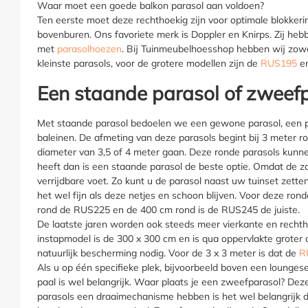
Waar moet een goede balkon parasol aan voldoen?
Ten eerste moet deze rechthoekig zijn voor optimale blokkeri
bovenburen. Ons favoriete merk is Doppler en Knirps. Zij he
met
parasolhoezen
. Bij Tuinmeubelhoesshop hebben wij zowe
kleinste parasols, voor de grotere modellen zijn de
RUS195
e
Een staande parasol of zweef
Met staande parasol bedoelen we een gewone parasol, een pa
baleinen. De afmeting van deze parasols begint bij 3 meter r
diameter van 3,5 of 4 meter gaan. Deze ronde parasols kunne
heeft dan is een staande parasol de beste optie. Omdat de z
verrijdbare voet. Zo kunt u de parasol naast uw tuinset zet
het wel fijn als deze netjes en schoon blijven. Voor deze r
rond de
RUS225
en de 400 cm rond is de
RUS245
de juiste.
De laatste jaren worden ook steeds meer vierkante en rechtho
instapmodel is de 300 x 300 cm en is qua oppervlakte grote
natuurlijk bescherming nodig. Voor de 3 x 3 meter is dat de
R
Als u op één specifieke plek, bijvoorbeeld boven een lounges
paal is wel belangrijk. Waar plaats je een zweefparasol? Deze
parasols een draaimechanisme hebben is het wel belangrijk d