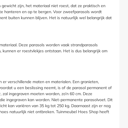
wicht zijn, het materiaal niet roest, dat ze praktisch en
 te hanteren en op te bergen. Voor zweefparasols wordt
nt buiten kunnen blijven. Het is natuurlijk wel belangrijk dat
l materiaal. Deze parasols worden vaak strandparasols
kunnen er roestvlekjes ontstaan. Het is dus belangrijk om
jn er verschillende maten en materialen. Een granieten,
 voordat u een beslissing neemt, is of de parasol permanent of
r, zal ingegraven moeten worden, zo’n 60 cm. Deze
 die ingegraven kan worden. Niet-permanente parasolvoet. Dit
ht kan variëren van 35 kg tot 250 kg. Daarnaast zijn er nog
es natuurlijk niet ontbreken. Tuinmeubel Hoes Shop heeft