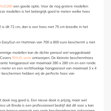
RUS280
een goede optie. Voor de nog grotere modellen
deze modellen is het belangrijk goed te meten welke hoes
is dit 72 cm, dan is een hoes met 75 cm breedte in het
an EasySun en Hartman van 700 a 800 euro beschermt u met
ij sommige modellen kan de dichte parasol wel weggedraaid
s Covers
RHUS-serie
ontworpen. De kleinste beschermhoes
rkante hangparasol van maximaal 280 x 280 cm en een ronde
,5 meter en een rechthoekige hangparasol van maximaal 3 x 4
 te beschermen hebben wij de perfecte hoes van
t doek nog goed is. Een nieuw doek is prijzig, maar wel
co uit Breda is een professioneel bedrijf dat dit voor u kan
l voor horeca-parasols een serie beschermhoezen ontworpen;