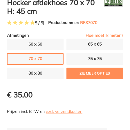
Hocker afdekhoes 70 x 70
H: 45 cm
Productnummer:
RFS7070
5 / 5
Gemiddelde waardering van 5 van 5 sterren
Hoe moet ik meten?
Afmetingen
60 x 60
65 x 65
70 x 70
75 x 75
80 x 80
ZIE MEER OPTIES
€ 35,00
Prijzen incl. BTW en
excl. verzendkosten