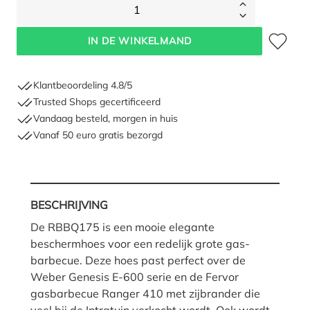
1
Toevoegen 
IN DE WINKELMAND
Klantbeoordeling 4.8/5
Trusted Shops gecertificeerd
Vandaag besteld, morgen in huis
Vanaf 50 euro gratis bezorgd
BESCHRIJVING
De RBBQ175 is een mooie elegante
beschermhoes voor een redelijk grote gas-
barbecue. Deze hoes past perfect over de
Weber Genesis E-600 serie en de Fervor
gasbarbecue Ranger 410 met zijbrander die
veel bij de Intratuin verkocht wordt. Ook wordt