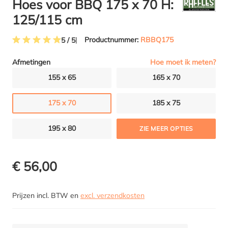
Hoes voor BBQ 175 x 70 H:
125/115 cm
Productnummer:
RBBQ175
5 / 5
Gemiddelde waardering van 5 van 5 sterren
Hoe moet ik meten?
Afmetingen
155 x 65
165 x 70
175 x 70
185 x 75
195 x 80
ZIE MEER OPTIES
€ 56,00
Prijzen incl. BTW en
excl. verzendkosten