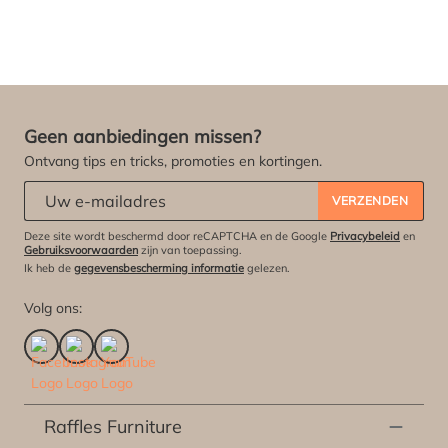
Geen aanbiedingen missen?
Ontvang tips en tricks, promoties en kortingen.
Abonneert u zich op onze nieuwsbrief:
*
VERZENDEN
Deze site wordt beschermd door reCAPTCHA en de Google
Privacybeleid
en
Gebruiksvoorwaarden
zijn van toepassing.
Ik heb de
gegevensbescherming informatie
gelezen.
Volg ons:
Raffles Furniture