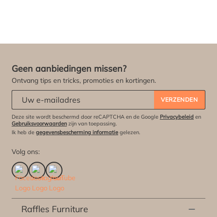
Geen aanbiedingen missen?
Ontvang tips en tricks, promoties en kortingen.
Abonneert u zich op onze nieuwsbrief:
*
VERZENDEN
Deze site wordt beschermd door reCAPTCHA en de Google
Privacybeleid
en
Gebruiksvoorwaarden
zijn van toepassing.
Ik heb de
gegevensbescherming informatie
gelezen.
Volg ons:
Raffles Furniture