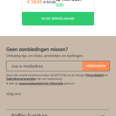
€ 28,95
(50.04% BESPAARD)
€ 57,95
105
IN DE WINKELMAND
Geen aanbiedingen missen?
Ontvang tips en tricks, promoties en kortingen.
Abonneert u zich op onze nieuwsbrief:
*
VERZENDEN
Deze site wordt beschermd door reCAPTCHA en de Google
Privacybeleid
en
Gebruiksvoorwaarden
zijn van toepassing.
Ik heb de
gegevensbescherming informatie
gelezen.
Volg ons:
Raffles Furniture