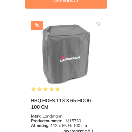
ZIE PRODUCT
%
Gemiddelde waardering van 5 van 5 sterren
BBQ HOES 113 X 65 HOOG:
100 CM
Merk:
Landmann
Productnummer:
LM15730
Afmeting:
113 x 65 H: 100 cm
op voorraad /