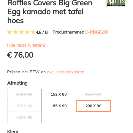
Raffles Covers Big Green
Egg kamado met tafel
hoes
Productnummer:
D-RBGE200
4.8 / 5
Gemiddelde waardering van 4.8 van 5 sterren
Hoe moet ik meten?
€ 76,00
Prijzen incl. BTW en
excl. verzendkosten
Selecteer
Afmeting
140 X 80
152 X 80
160 X 90
(DEZE OPTIE IS MOMENTEEL NIET BESCHIKBAAR.)
(DEZE OPTIE IS MOMENT
170 X 60
185 X 90
200 X 90
(DEZE OPTIE IS MOMENTEEL NIET BESCHIKBAAR.)
220 X 90
(DEZE OPTIE IS MOMENTEEL NIET BESCHIKBAAR.)
Selecteer
Kleur