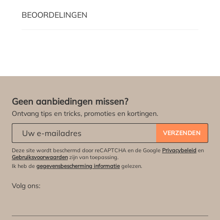
BEOORDELINGEN
Geen aanbiedingen missen?
Ontvang tips en tricks, promoties en kortingen.
Abonneert u zich op onze nieuwsbrief:
*
VERZENDEN
Deze site wordt beschermd door reCAPTCHA en de Google
Privacybeleid
en
Gebruiksvoorwaarden
zijn van toepassing.
Ik heb de
gegevensbescherming informatie
gelezen.
Volg ons: