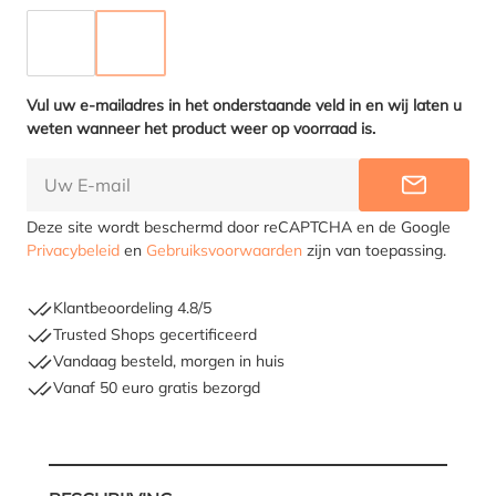
TAUPE
ANTRACIET
(DEZE OPTIE IS MOMENTEEL NIET BESCHIKBAAR.)
Vul uw e-mailadres in het onderstaande veld in en wij laten u
weten wanneer het product weer op voorraad is.
INFORME
Deze site wordt beschermd door reCAPTCHA en de Google
Privacybeleid
en
Gebruiksvoorwaarden
zijn van toepassing.
Klantbeoordeling 4.8/5
Trusted Shops gecertificeerd
Vandaag besteld, morgen in huis
Vanaf 50 euro gratis bezorgd
Hoe moet ik meten?