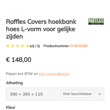
Raffles Covers hoekbank
hoes L-vorm voor gelijke
zijden
Productnummer:
D-RHS390
4.9 / 5
Gemiddelde waardering van 4.9 van 5 sterren
€ 148,00
Prijzen incl. BTW en
excl. verzendkosten
Selecteer
Afmeting
390 × 390 × 115
Niet beschikbaar
Selecteer
Kleur