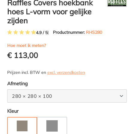
Raffles Covers hoekbank
hoes L-vorm voor gelijke
zijden
Productnummer:
RHS280
4.9 / 5
Gemiddelde waardering van 4.9 van 5 sterren
Hoe moet ik meten?
€ 113,00
Prijzen incl. BTW en
excl. verzendkosten
Selecteer
Afmeting
280 × 280 × 100
Selecteer
Kleur
TAUPE
ANTRACIET
(DEZE OPTIE IS MOMENTEEL NIET BESCHIKBAAR.