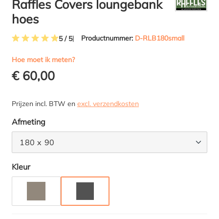
Raffles Covers loungebank
hoes
Productnummer:
D-RLB180small
5 / 5
Gemiddelde waardering van 5 van 5 sterren
Hoe moet ik meten?
€ 60,00
Prijzen incl. BTW en
excl. verzendkosten
Selecteer
Afmeting
180 x 90
Selecteer
Kleur
TAUPE
ANTRACIET