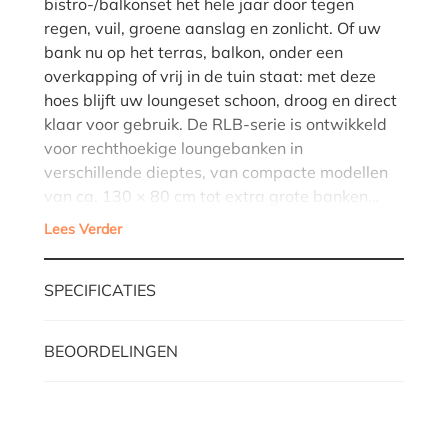
bistro-/balkonset het hele jaar door tegen
regen, vuil, groene aanslag en zonlicht. Of uw
bank nu op het terras, balkon, onder een
overkapping of vrij in de tuin staat: met deze
hoes blijft uw loungeset schoon, droog en direct
klaar voor gebruik. De RLB-serie is ontwikkeld
voor rechthoekige loungebanken in
verschillende dieptes, van compacte modellen
van ca. 130 × 80 cm tot extra grote banken…
Lees Verder
SPECIFICATIES
BEOORDELINGEN