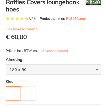
Raffles Covers loungebank
hoes
Productnummer:
RLB180small
5 / 5
Gemiddelde waardering van 5 van 5 sterren
Hoe moet ik meten?
€ 60,00
Prijzen incl. BTW en
excl. verzendkosten
Selecteer
Afmeting
180 x 90
Selecteer
Kleur
TAUPE
ANTRACIET