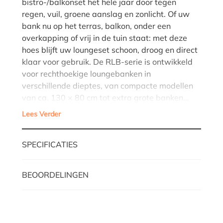
bistro-/balkonset het hele jaar door tegen
regen, vuil, groene aanslag en zonlicht. Of uw
bank nu op het terras, balkon, onder een
overkapping of vrij in de tuin staat: met deze
hoes blijft uw loungeset schoon, droog en direct
klaar voor gebruik. De RLB-serie is ontwikkeld
voor rechthoekige loungebanken in
verschillende dieptes, van compacte modellen
van ca. 130 × 80 cm tot extra grote banken…
Lees Verder
SPECIFICATIES
BEOORDELINGEN