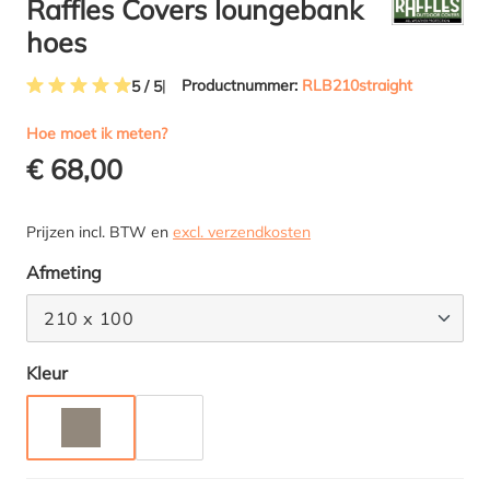
Raffles Covers loungebank
hoes
Productnummer:
RLB210straight
5 / 5
Gemiddelde waardering van 5 van 5 sterren
Hoe moet ik meten?
€ 68,00
Prijzen incl. BTW en
excl. verzendkosten
Selecteer
Afmeting
210 x 100
Selecteer
Kleur
TAUPE
ANTRACIET