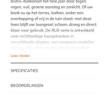
bistro-/balkonset het hele jaar door tegen
regen, vuil, groene aanslag en zonlicht. Of uw
bank nu op het terras, balkon, onder een
overkapping of vrij in de tuin staat: met deze
hoes blijft uw loungeset schoon, droog en direct
klaar voor gebruik. De RLB-serie is ontwikkeld
voor rechthoekige loungebanken in
verschillende dieptes, van compacte modellen
van ca. 130 × 80 cm tot extra grote banken…
Lees Verder
SPECIFICATIES
BEOORDELINGEN