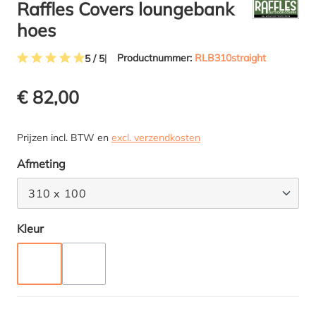
Raffles Covers loungebank
hoes
Productnummer:
RLB310straight
5 / 5
Gemiddelde waardering van 5 van 5 sterren
€ 82,00
Prijzen incl. BTW en
excl. verzendkosten
Selecteer
Afmeting
310 x 100
Selecteer
Kleur
TAUPE
ANTRACIET
(DEZE OPTIE IS MOMENTEEL NIET BESCHIKBAAR.)