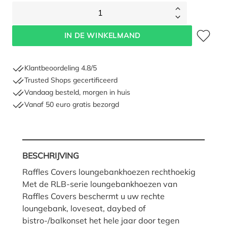
1
Toevoegen 
IN DE WINKELMAND
Klantbeoordeling 4.8/5
Trusted Shops gecertificeerd
Vandaag besteld, morgen in huis
Vanaf 50 euro gratis bezorgd
Hoe moet ik meten?
BESCHRIJVING
Raffles Covers loungebankhoezen rechthoekig
Met de RLB-serie loungebankhoezen van
Raffles Covers beschermt u uw rechte
loungebank, loveseat, daybed of
bistro-/balkonset het hele jaar door tegen