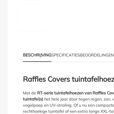
Hoe moet ik meten?
BESCHRIJVING
SPECIFICATIES
BEOORDELINGEN
Productinformatie "Raf
Raffles Covers tuintafelhoe
Met de
RT-serie tuintafelhoezen van Raffles Co
tuintafel(s)
het hele jaar door tegen regen, zon, 
vogelpoep en UV-straling. Of u nu een compacte
rechthoekige tuintafel of een extra lange XXL-tafe