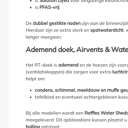
is
Solution Dyed
voor langdurige kleurechth
is
PFAS-vrij
De
dubbel gestikte naden
zijn aan de binnenzij
Hierdoor zijn ze extra sterk en
spatwaterdicht
, 
langer meegaan.
Ademend doek, Airvents & Wate
Het RT-doek is
ademend
en de hoezen zijn voor
(ventilatiekappen) die zorgen voor extra
luchtci
helpt om:
condens, schimmel, meeldauw en muffe ge
tafelblad en eventueel achtergebleven kusse
Bij alle modellen wordt een
Raffles Water Shed
meegeleverd. Dit opblaasbare kussen plaatst u 
bolling
ontstaat: