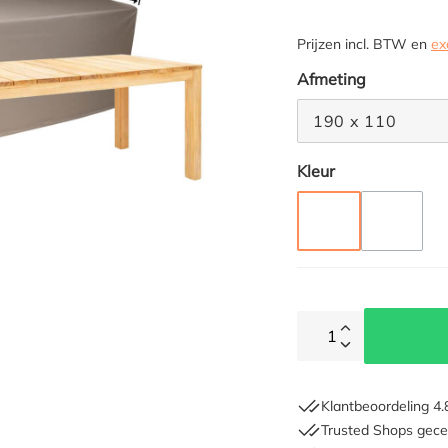
Prijzen incl. BTW en
ex
Selecteer
Afmeting
190 x 110
Selecteer
Kleur
TAUPE
ANTRAC
(DEZE O
1
Klantbeoordeling 4.
Trusted Shops gecer