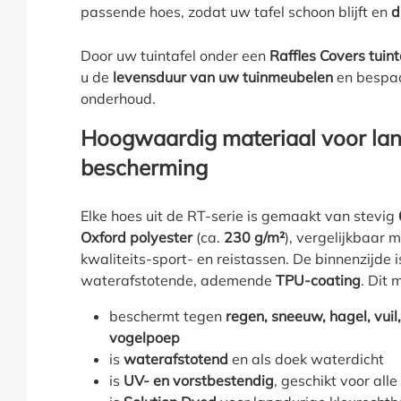
passende hoes, zodat uw tafel schoon blijft en
d
Door uw tuintafel onder een
Raffles Covers tuin
u de
levensduur van uw tuinmeubelen
en bespaa
onderhoud.
Hoogwaardig materiaal voor la
bescherming
Elke hoes uit de RT-serie is gemaakt van stevig
Oxford polyester
(ca.
230 g/m²
), vergelijkbaar 
kwaliteits-sport- en reistassen. De binnenzijde
waterafstotende, ademende
TPU-coating
. Dit 
beschermt tegen
regen, sneeuw, hagel, vuil
vogelpoep
is
waterafstotend
en als doek waterdicht
is
UV- en vorstbestendig
, geschikt voor all