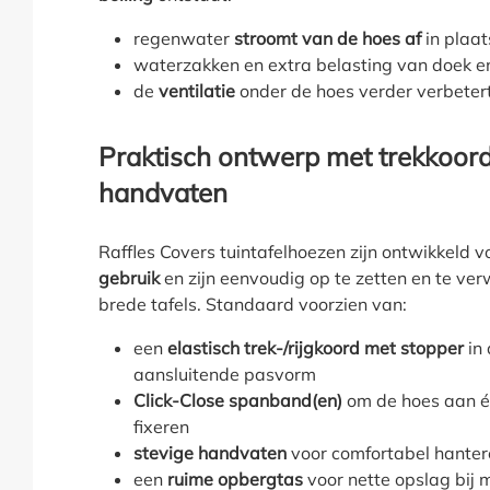
regenwater
stroomt van de hoes af
in plaat
waterzakken en extra belasting van doek 
de
ventilatie
onder de hoes verder verbeter
Praktisch ontwerp met trekkoord
handvaten
Raffles Covers tuintafelhoezen zijn ontwikkeld 
gebruik
en zijn eenvoudig op te zetten en te verw
brede tafels. Standaard voorzien van:
een
elastisch trek-/rijgkoord met stopper
in 
aansluitende pasvorm
Click-Close spanband(en)
om de hoes aan éé
fixeren
stevige handvaten
voor comfortabel hanter
een
ruime opbergtas
voor nette opslag bij 