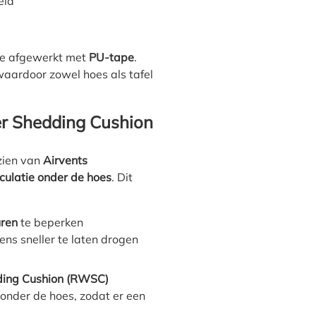
eid
de afgewerkt met
PU-tape
.
waardoor zowel hoes als tafel
r Shedding Cushion
zien van
Airvents
rculatie onder de hoes
. Dit
uren
te beperken
ns sneller te laten drogen
ding Cushion (RWSC)
onder de hoes, zodat er een