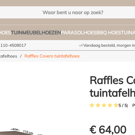
HOES
TUINMEUBELHOEZEN
PARASOLHOES
BBQ HOES
TUIN
+3110-4508017
Vandaag besteld, morgen in
tafelhoes
/
Raffles Covers tuintafelhoes
Raffles C
tuintafel
P
5 / 5
Gemiddelde waardering 
€ 64,00