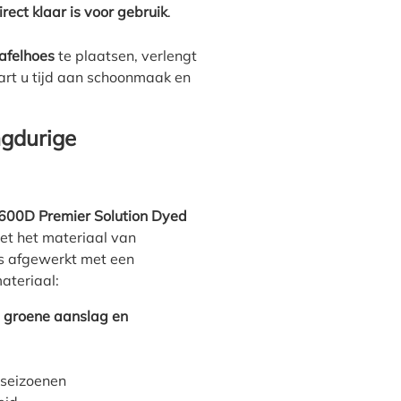
irect klaar is voor gebruik
.
tafelhoes
te plaatsen, verlengt
rt u tijd aan schoonmaak en
ngdurige
600D Premier Solution Dyed
met het materiaal van
 is afgewerkt met een
materiaal:
, groene aanslag en
e seizoenen