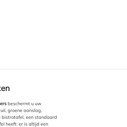
fles Covers tuintafelhoes"
zen
vers
beschermt u uw
vuil, groene aanslag,
 bistrotafel, een standaard
l heeft: er is altijd een