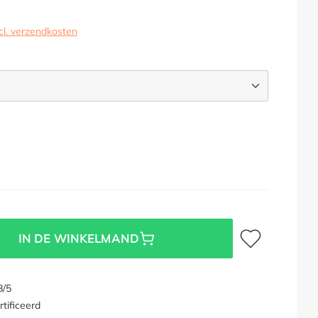
cl. verzendkosten
IET
PTIE IS MOMENTEEL NIET BESCHIKBAAR.)
Toevoegen aan verl
IN DE WINKELMAND
8/5
tificeerd