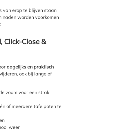
s van erop te blijven staan
en naden worden voorkomen
t
, Click-Close &
voor
dagelijks en praktisch
ijderen, ook bij lange of
de zoom voor een strak
n of meerdere tafelpoten te
en
mooi weer