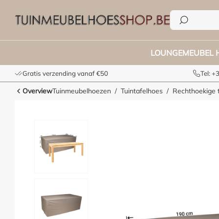
e zoekopdracht
Ga naar de hoofdnavigatie
LOUNGEMEUBEL 
Gratis verzending vanaf €50
Tel: 
Overview
Tuinmeubelhoezen
Tuintafelhoes
Rechthoekige 
Afbeeldingengalerij overslaan