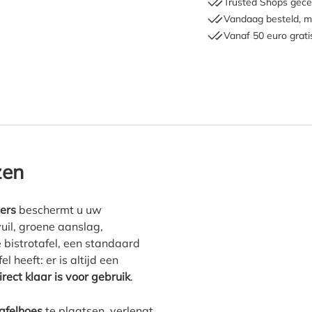
Trusted Shops gecer
Vandaag besteld, m
Vanaf 50 euro grati
fles Covers tuintafelhoes"
zen
vers
beschermt u uw
vuil, groene aanslag,
 bistrotafel, een standaard
l heeft: er is altijd een
irect klaar is voor gebruik
.
tafelhoes
te plaatsen, verlengt