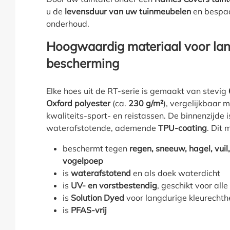
u de
levensduur van uw tuinmeubelen
en bespaa
onderhoud.
Hoogwaardig materiaal voor la
bescherming
Elke hoes uit de RT-serie is gemaakt van stevig
Oxford polyester
(ca.
230 g/m²
), vergelijkbaar 
kwaliteits-sport- en reistassen. De binnenzijde
waterafstotende, ademende
TPU-coating
. Dit 
beschermt tegen
regen, sneeuw, hagel, vuil
vogelpoep
is
waterafstotend
en als doek waterdicht
is
UV- en vorstbestendig
, geschikt voor all
is
Solution Dyed
voor langdurige kleurechth
is
PFAS-vrij