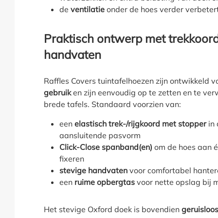
de
ventilatie
onder de hoes verder verbeter
Praktisch ontwerp met trekkoord
handvaten
Raffles Covers tuintafelhoezen zijn ontwikkeld 
gebruik
en zijn eenvoudig op te zetten en te verw
brede tafels. Standaard voorzien van:
een
elastisch trek-/rijgkoord met stopper
in 
aansluitende pasvorm
Click-Close spanband(en)
om de hoes aan éé
fixeren
stevige handvaten
voor comfortabel hanter
een
ruime opbergtas
voor nette opslag bij 
Het stevige Oxford doek is bovendien
geruisloo