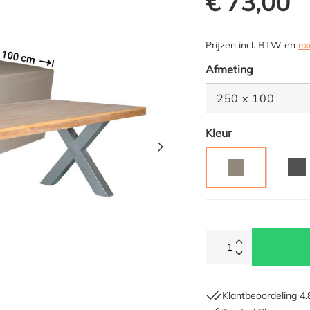
€ 73,00
Prijzen incl. BTW en
ex
Selecteer
Afmeting
250 x 100
Selecteer
Kleur
TAUPE
AN
1
Klantbeoordeling 4.