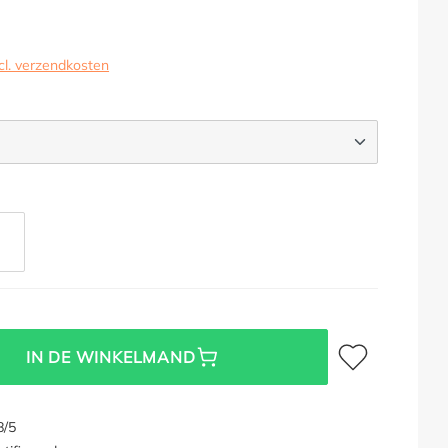
cl. verzendkosten
TRACIET
Toevoegen aan verl
IN DE WINKELMAND
8/5