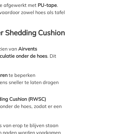
de afgewerkt met
PU-tape
.
waardoor zowel hoes als tafel
r Shedding Cushion
zien van
Airvents
rculatie onder de hoes
. Dit
uren
te beperken
ns sneller te laten drogen
ding Cushion (RWSC)
onder de hoes, zodat er een
s van erop te blijven staan
en naden worden voorkomen