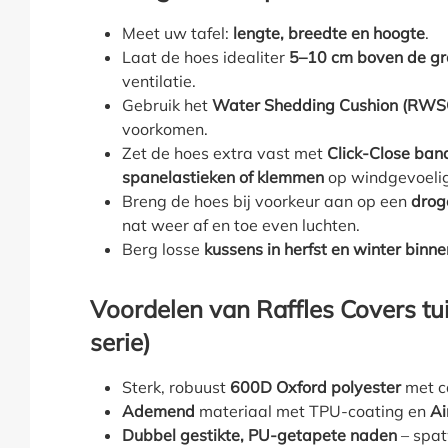
Meet uw tafel:
lengte, breedte en hoogte
.
Laat de hoes idealiter
5–10 cm boven de g
ventilatie.
Gebruik het
Water Shedding Cushion (RWS
voorkomen.
Zet de hoes extra vast met
Click-Close ban
spanelastieken of klemmen
op windgevoelig
Breng de hoes bij voorkeur aan op een
drog
nat weer af en toe even luchten.
Berg losse
kussens in herfst en winter binn
Voordelen van Raffles Covers tu
serie)
Sterk, robuust
600D Oxford polyester
met c
Ademend
materiaal met TPU-coating en
Ai
Dubbel gestikte, PU-getapete naden
– spat