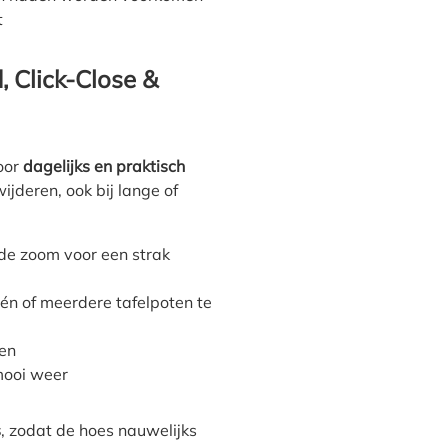
t
, Click-Close &
voor
dagelijks en praktisch
ijderen, ook bij lange of
de zoom voor een strak
n of meerdere tafelpoten te
en
mooi weer
s
, zodat de hoes nauwelijks