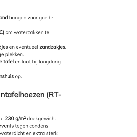
rond
hangen voor goede
C)
om waterzakken te
djes
en eventueel
zandzakjes,
e plekken.
e tafel
en laat bij langdurig
enshuis
op.
intafelhoezen (RT-
a.
230 g/m²
doekgewicht
rvents
tegen condens
waterdicht en extra sterk