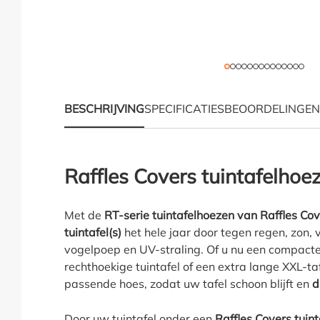
BESCHRIJVING
SPECIFICATIES
BEOORDELINGEN
Productinformatie "Raf
Raffles Covers tuintafelhoe
Met de
RT-serie tuintafelhoezen van Raffles Co
tuintafel(s)
het hele jaar door tegen regen, zon, 
vogelpoep en UV-straling. Of u nu een compacte
rechthoekige tuintafel of een extra lange XXL-tafe
passende hoes, zodat uw tafel schoon blijft en
d
Door uw tuintafel onder een
Raffles Covers tuin