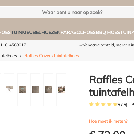
HOES
TUINMEUBELHOEZEN
PARASOLHOES
BBQ HOES
TUIN
+3110-4508017
Vandaag besteld, morgen in
tafelhoes
/
Raffles Covers tuintafelhoes
Raffles C
tuintafel
P
5 / 5
Gemiddelde waardering 
Hoe moet ik meten?