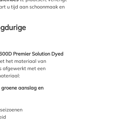
rt u tijd aan schoonmaak en
ngdurige
600D Premier Solution Dyed
met het materiaal van
 is afgewerkt met een
materiaal:
, groene aanslag en
e seizoenen
eid