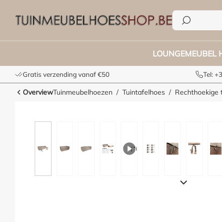
e zoekopdracht
Ga naar de hoofdnavigatie
LOUNGEMEUBEL 
Gratis verzending vanaf €50
Tel: 
Overview
Tuinmeubelhoezen
Tuintafelhoes
Rechthoekige 
Afbeeldingengalerij overslaan