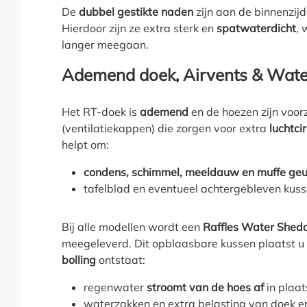
De
dubbel gestikte naden
zijn aan de binnenzij
Hierdoor zijn ze extra sterk en
spatwaterdicht
, 
langer meegaan.
Ademend doek, Airvents & Wate
Het RT-doek is
ademend
en de hoezen zijn voor
(ventilatiekappen) die zorgen voor extra
luchtci
helpt om:
condens, schimmel, meeldauw en muffe ge
tafelblad en eventueel achtergebleven kusse
Bij alle modellen wordt een
Raffles Water Shed
meegeleverd. Dit opblaasbare kussen plaatst u 
bolling
ontstaat:
regenwater
stroomt van de hoes af
in plaat
waterzakken en extra belasting van doek 