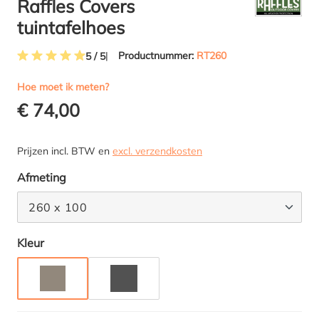
Raffles Covers
tuintafelhoes
Productnummer:
RT260
5 / 5
Gemiddelde waardering van 4.9 van 5 sterren
Hoe moet ik meten?
€ 74,00
Prijzen incl. BTW en
excl. verzendkosten
Selecteer
Afmeting
260 x 100
Selecteer
Kleur
TAUPE
ANTRACIET