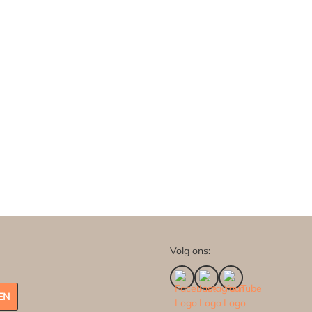
Volg ons:
EN