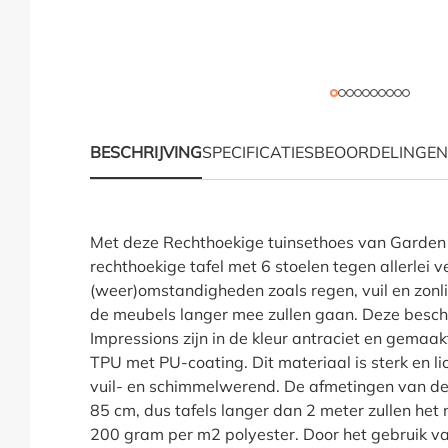
BESCHRIJVING
SPECIFICATIES
BEOORDELINGEN
Productinformatie "Re
Met deze Rechthoekige tuinsethoes van Garden
rechthoekige tafel met 6 stoelen tegen allerlei v
(weer)omstandigheden zoals regen, vuil en zon
de meubels langer mee zullen gaan. Deze bes
Impressions zijn in de kleur antraciet en gemaa
TPU met PU-coating. Dit materiaal is sterk en l
vuil- en schimmelwerend. De afmetingen van de
85 cm, dus tafels langer dan 2 meter zullen het
200 gram per m2 polyester. Door het gebruik va