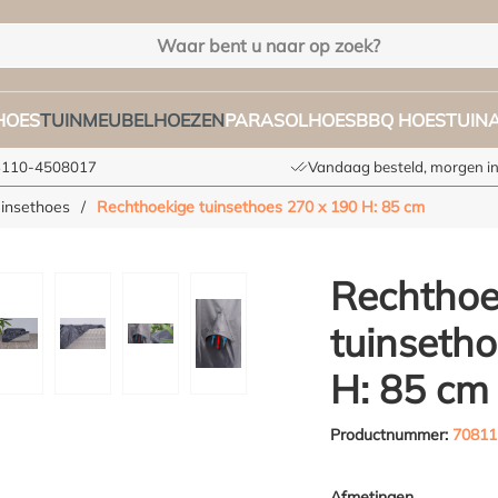
HOES
TUINMEUBELHOEZEN
PARASOLHOES
BBQ HOES
TUIN
+3110-4508017
Vandaag besteld, morgen in
uinsethoes
/
Rechthoekige tuinsethoes 270 x 190 H: 85 cm
Rechthoe
tuinseth
H: 85 cm
Productnummer:
70811
Afmetingen