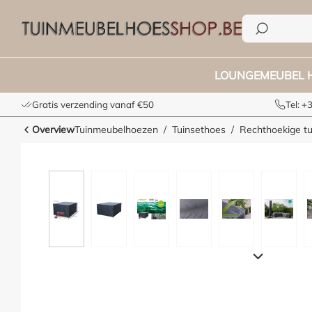
e zoekopdracht
Ga naar de hoofdnavigatie
LOUNGEMEUBEL 
Gratis verzending vanaf €50
Tel: 
Overview
Tuinmeubelhoezen
Tuinsethoes
Rechthoekige t
Afbeeldingengalerij overslaan