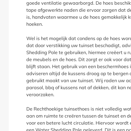
goede ventilatie gewaarborgd. De hoes beschikt
tape afgewerkte naden die ervoor zorgen dat de
is, handvaten waarmee u de hoes gemakkelijk k
hoeken.
Wel is het mogelijk dat condens op de hoes wo
dat door verstikking uw tuinset beschadigt, adv
Shedding Pole te gebruiken, hiermee creëert u ru
de meubels en de hoes. Dit zorgt er ook voor d
blijft staan. Het gebruik van een beschermhoes is
adviseren altijd de kussens droog op te bergen a
gebruikt maakt van uw tuinset. Wij raden uw aa
parasol, bbq of kussens nat af dekken, dit kan 
veroorzaken.
De Rechthoekige tuinsethoes is niet volledig wa
aan om ruimte te creëren tussen de tuinset en d
voor een betere lucht circulatie. Hiervoor wordt
een Water Shedding Pole geleverd. Dit is een paa