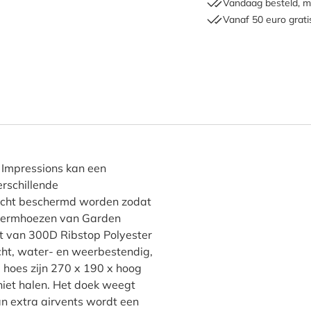
Vandaag besteld, m
Vanaf 50 euro grati
chthoekige tuinsethoes 270
 Impressions kan een
erschillende
licht beschermd worden zodat
chermhoezen van Garden
kt van 300D Ribstop Polyester
icht, water- en weerbestendig,
 hoes zijn 270 x 190 x hoog
 niet halen. Het doek weegt
n extra airvents wordt een