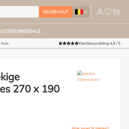
KEUZEHULP
Tuinmeubelhoesshop.be - Ver
ACCESSOIRES
SALE
 huis
Klantbeoordeling 4,8 / 5
kige
oes 270 x 190
Hoe moet ik meten?