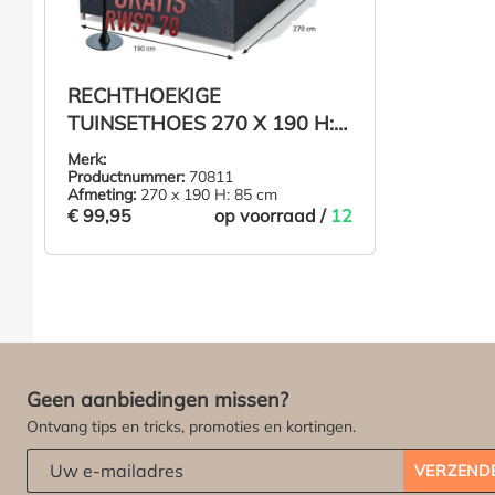
RECHTHOEKIGE
TUINSETHOES 270 X 190 H:
85 CM
Merk:
Productnummer:
70811
Afmeting:
270 x 190 H: 85 cm
€ 99,95
op voorraad /
12
€ 99,95
IN DE WINKELMAND
Geen aanbiedingen missen?
Ontvang tips en tricks, promoties en kortingen.
Abonneert u zich op onze nieuwsbrief:
*
VERZEND