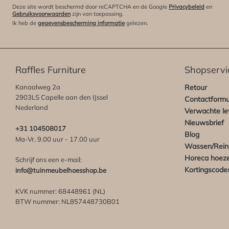
Deze site wordt beschermd door reCAPTCHA en de Google
Privacybeleid
en
Gebruiksvoorwaarden
zijn van toepassing.
Ik heb de
gegevensbescherming informatie
gelezen.
Raffles Furniture
Shopservi
Kanaalweg 2a
Retour
2903LS Capelle aan den IJssel
Contactformu
Nederland
Verwachte lev
Nieuwsbrief
+31 104508017
Blog
Ma-Vr, 9.00 uur - 17.00 uur
Wassen/Rein
Horeca hoez
Schrijf ons een e-mail:
Kortingscode
info@tuinmeubelhoesshop.be
KVK nummer: 68448961 (NL)
BTW nummer: NL857448730B01