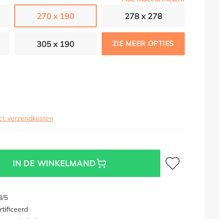
270 x 190
278 x 278
305 x 190
ZIE MEER OPTIES
cl. verzendkosten
Toevoegen aan verl
IN DE WINKELMAND
8/5
tificeerd