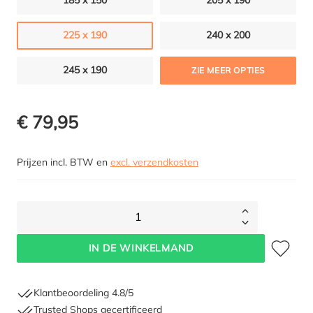
185 x 150
205 x 190
225 x 190
240 x 200
245 x 190
ZIE MEER OPTIES
€ 79,95
Prijzen incl. BTW en
excl. verzendkosten
1
Toevoegen 
IN DE WINKELMAND
Klantbeoordeling 4.8/5
Trusted Shops gecertificeerd