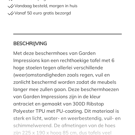
Vandaag besteld, morgen in huis
Vanaf 50 euro gratis bezorgd
Hoe moet ik meten?
BESCHRIJVING
Met deze beschermhoes van Garden
Impressions kan een rechthoekige tafel met 6
hoge stoelen tegen allerlei verschillende
(weer)omstandigheden zoals regen, vuil en
zonlicht beschermd worden zodat de meubels
langer mee zullen gaan. Deze beschermhoezen
van Garden Impressions zijn in de kleur
antraciet en gemaakt van 300D Ribstop
Polyester TPU met PU-coating. Dit materiaal is
sterk en licht, water- en weerbestendig, vuil- en
schimmelwerend. De afmetingen van de hoes
zijn 225 x 190 x hoog 85 cm, dus tafels veel