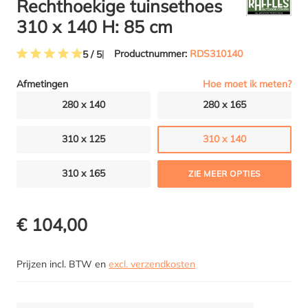
Rechthoekige tuinsethoes
310 x 140 H: 85 cm
Productnummer:
RDS310140
5 / 5
Gemiddelde waardering van 5 van 5 sterren
Hoe moet ik meten?
Afmetingen
280 x 140
280 x 165
310 x 125
310 x 140
310 x 165
ZIE MEER OPTIES
€ 104,00
Prijzen incl. BTW en
excl. verzendkosten