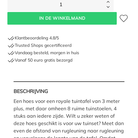
1
Toevoegen 
IN DE WINKELMAND
Klantbeoordeling 4.8/5
Trusted Shops gecertificeerd
Vandaag besteld, morgen in huis
Vanaf 50 euro gratis bezorgd
BESCHRIJVING
Een hoes voor een royale tuintafel van 3 meter
plus, met daar omheen 8 ruime tuinstoelen, 4
stuks aan iedere zijde. Wilt u zeker weten of
deze hoes geschikt is voor uw tuinset? Meet dan
even de afstand van rugleuning naar rugleuning
en vervolgens de lengte van de tafel. Omdat