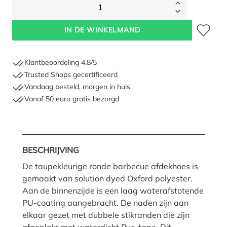
1
Toevoegen 
IN DE WINKELMAND
Klantbeoordeling 4.8/5
Trusted Shops gecertificeerd
Vandaag besteld, morgen in huis
Vanaf 50 euro gratis bezorgd
BESCHRIJVING
De taupekleurige ronde barbecue afdekhoes is
gemaakt van solution dyed Oxford polyester.
Aan de binnenzijde is een laag waterafstotende
PU-coating aangebracht. De naden zijn aan
elkaar gezet met dubbele stikranden die zijn
afgeplakt met waterdicht Pvc-tape. Dit