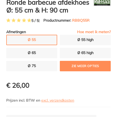
Ronde barbecue afdekhoes
Ø: 55 cm & H: 90 cm
Productnummer:
RBBQ55R
5 / 5
Gemiddelde waardering van 5 van 5 sterren
Hoe moet ik meten?
Afmetingen
Ø 55
Ø 55 high
Ø 65
Ø 65 high
Ø 75
ZIE MEER OPTIES
€ 26,00
Prijzen incl. BTW en
excl. verzendkosten