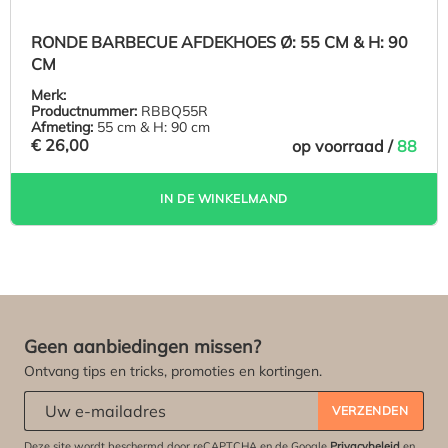
RONDE BARBECUE AFDEKHOES Ø: 55 CM & H: 90
CM
Merk:
Productnummer:
RBBQ55R
Afmeting:
55 cm & H: 90 cm
€ 26,00
op voorraad /
88
IN DE WINKELMAND
Geen aanbiedingen missen?
Ontvang tips en tricks, promoties en kortingen.
Abonneert u zich op onze nieuwsbrief:
*
VERZENDEN
Deze site wordt beschermd door reCAPTCHA en de Google
Privacybeleid
en