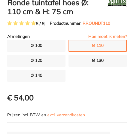
Ronde tuintafel hoes Ø:
110 cm & H: 75 cm
Productnummer:
RROUNDT110
5 / 5
Gemiddelde waardering van 5 van 5 sterren
Hoe moet ik meten?
Afmetingen
Ø 100
Ø 110
Ø 120
Ø 130
Ø 140
€ 54,00
Prijzen incl. BTW en
excl. verzendkosten