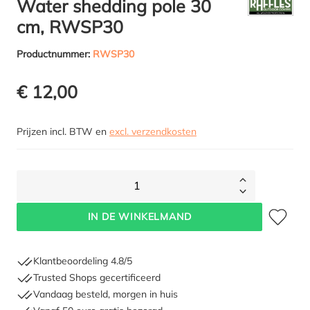
Water shedding pole 30
cm, RWSP30
Productnummer:
RWSP30
€ 12,00
Prijzen incl. BTW en
excl. verzendkosten
1
Toevoegen 
IN DE WINKELMAND
Klantbeoordeling 4.8/5
Trusted Shops gecertificeerd
Vandaag besteld, morgen in huis