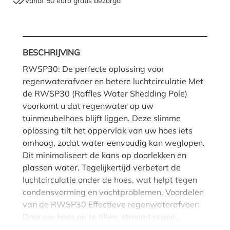
Vanaf 50 euro gratis bezorgd
BESCHRIJVING
RWSP30: De perfecte oplossing voor
regenwaterafvoer en betere luchtcirculatie Met
de RWSP30 (Raffles Water Shedding Pole)
voorkomt u dat regenwater op uw
tuinmeubelhoes blijft liggen. Deze slimme
oplossing tilt het oppervlak van uw hoes iets
omhoog, zodat water eenvoudig kan weglopen.
Dit minimaliseert de kans op doorlekken en
plassen water. Tegelijkertijd verbetert de
luchtcirculatie onder de hoes, wat helpt tegen
condensvorming en vochtproblemen. Voordelen
van de RWSP30 Effectieve regenwaterafvoer:
Door uw hoes op te tillen, stroomt regen…