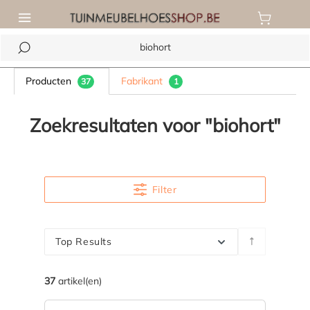
de hoofdinhoud
Producten
Fabrikant
37
1
Zoekresultaten voor "biohort"
Filter
Top Results
37
artikel(en)